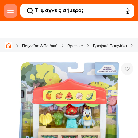
Παιχνίδια & Παιδικά
Βρεφικά
Βρεφικά Παιχνίδια