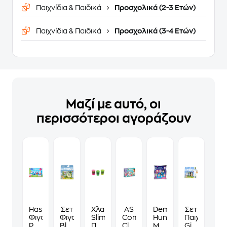
Παιχνίδια & Παιδικά
Προσχολικά (2-3 Ετών)
Παιχνίδια & Παιδικά
Προσχολικά (3-4 Ετών)
Μαζί με αυτό, οι
περισσότεροι αγοράζουν
Hasbro
Σετ
Χλαπάτσα
AS
Demon
Σετ
Φιγούρες
Φιγούρες
Slimy
Company
Hunters
Παιχνιδιού
Peppa
Bluey
Πριτς
Clementoni
Monogram
Giochi