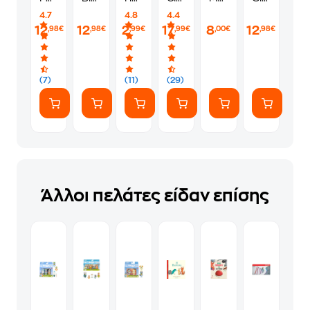
Pig
με
Προυτς
Μαθαίνω
Blind
Preziosi
4.7
4.8
4.4
Family
Αξεσουάρ
46090
Και
Bag
Bluey
12
12
2
17
8
12
,98€
,98€
,99€
,99€
,00€
,98€
of
(6cm)
Δημιουργώ
S1
Rug
Five
- 2
-
Clip
Island
(G0506)
Σχέδια
Λουλουδένια
-
Τυχαία
Αρώματα
Τυχαία
Επιλογή
Επιλογή
(7)
(11)
(29)
Σχεδίου
Άλλοι πελάτες είδαν επίσης