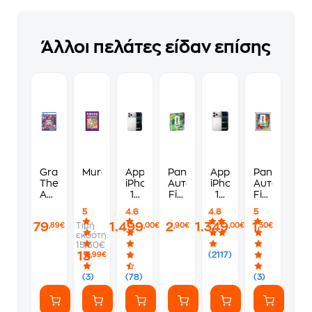
Άλλοι πελάτες είδαν επίσης
Grand
Murdoku
Apple
Panini
Apple
Panini
Theft
iPhone
Αυτοκόλλητα
iPhone
Αυτοκόλλη
Auto
17
Fifa
17
Fifa
VI
Pro
World
Pro
World
5
4.6
4.8
5
Standard
Max
Cup
256GB
Cup
79
1.499
2
1.349
1
Τιμή
,89€
,00€
,90€
,00€
,30€
Edition
256GB
2026
-
2026
εκδότη:
-
-
Album
Silver
1
15.50€
PS5
Silver
Φακελάκι
13
(2117)
,99€
(7
Αυτοκόλλητ
(3)
(78)
(3)