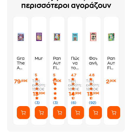
περισσότεροι αγοράζουν
Grand
Murdoku
Panini
Πώς
Φονικά
Panini
Theft
Αυτοκόλλητα
να
αινίγματα
Αυτοκόλλη
Auto
Fifa
τους
Fifa
VI
World
λες
World
5
5
4.7
4.6
Standard
Cup
να
Cup
79
1
2
Τιμή
Τιμή
Τιμή
,89€
,30€
,90€
Edition
2026
πάνε
2026
εκδότη:
εκδότη:
εκδότη:
-
1
να
Album
15.50€
16.61€
18.80€
PS5
Φακελάκι
γ*μηθούνε
13
14
13
,99€
,99€
,99€
(7
ευγενικά
Αυτοκόλλητα)
(3)
(3)
(6)
(92)