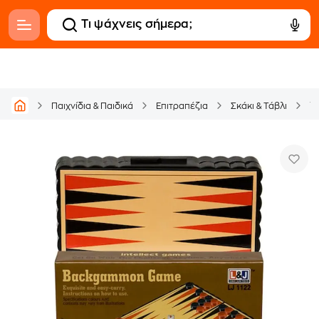
Τ
Παιχνίδια & Παιδικά
Επιτραπέζια
Σκάκι & Τάβλι