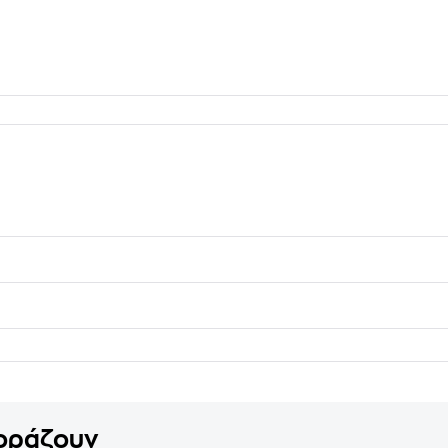
γοράζουν