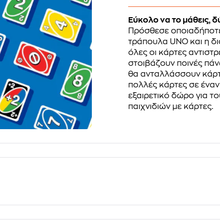
Εύκολο να το μάθεις, δ
Πρόσθεσε οποιαδήποτε 
τράπουλα UNO και η δι
όλες οι κάρτες αντιστρ
στοιβάζουν ποινές πάν
θα ανταλλάσσουν κάρτε
πολλές κάρτες σε έναν
εξαιρετικό δώρο για τ
παιχνιδιών με κάρτες.