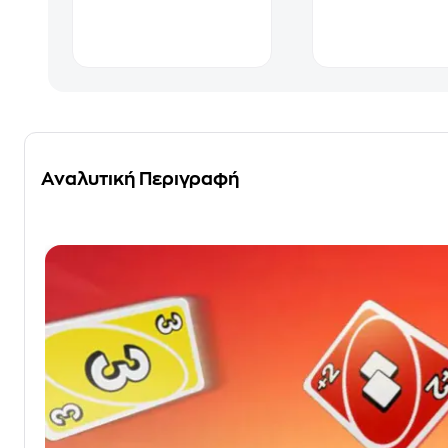
Αναλυτική Περιγραφή