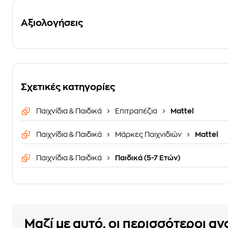
Αξιολογήσεις
Σχετικές κατηγορίες
Παιχνίδια & Παιδικά
Επιτραπέζια
Mattel
Παιχνίδια & Παιδικά
Μάρκες Παιχνιδιών
Mattel
Παιχνίδια & Παιδικά
Παιδικά (5-7 Ετών)
Μαζί με αυτό, οι περισσότεροι α