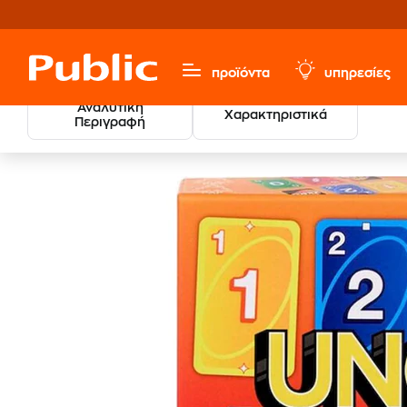
προϊόντα
υπηρεσίες
Αναλυτική
Χαρακτηριστικά
Περιγραφή
U
Παιχνίδια & Παιδικά
Επιτραπέζια
Card Games