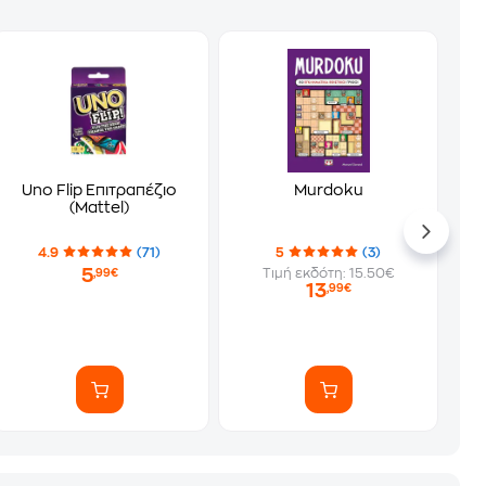
Uno Flip Επιτραπέζιο
Murdoku
(Mattel)
4.9
(71)
5
(3)
5
Τιμή εκδότη: 15.50€
,99€
13
,99€