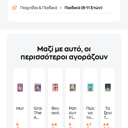
Παιχνίδια & Παιδικά
Παιδικά (8-11 Ετών)
Μαζί με αυτό, οι
περισσότεροι αγοράζουν
Murdoku
Grand
Φονικά
Panini
Πώς
Το
Theft
αινίγματα
Αυτοκόλλητα
να
ξενοδοχείο
Auto
Fifa
τους
των
VI
World
λες
συναισθημ
5
4.6
5
4.7
4.8
Standard
Cup
να