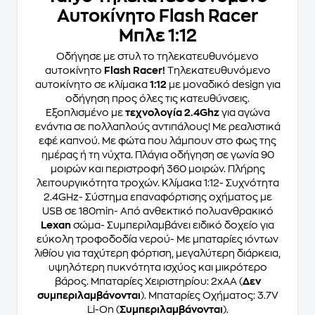
Αυτοκίνητο Flash Racer
Μπλε 1:12
Οδήγησε με στυλ το τηλεκατευθυνόμενο
αυτοκίνητο
Flash Racer!
Τηλεκατευθυνόμενο
αυτοκίνητο σε κλίμακα
1:12
με μοναδικό design για
οδήγηση προς όλες τις κατευθύνσεις.
Εξοπλισμένο με
τεχνολογία 2.4Ghz
για αγώνα
ενάντια σε πολλαπλούς αντιπάλους! Με ρεαλιστικά
εφέ καπνού. Με φώτα που λάμπουν στο φως της
ημέρας ή τη νύχτα. Πλάγια οδήγηση σε γωνία 90
μοιρών και περιστροφή 360 μοιρών. Πλήρης
λειτουργικότητα τροχών. Κλίμακα 1:12- Συχνότητα
2.4GHz- Σύστημα επαναφόρτισης οχήματος με
USB σε 180min- Από ανθεκτικό πολυανθρακικό
Lexan
σώμα- Συμπεριλαμβάνει ειδικό δοχείο για
εύκολη τροφοδοδία νερού- Με μπαταρίες ιόντων
λιθίου για ταχύτερη φόρτιση, μεγαλύτερη διάρκεια,
υψηλότερη πυκνότητα ισχύος και μικρότερο
βάρος. Μπαταρίες Χειριστηρίου: 2xAA (
Δεν
συμπεριλαμβάνονται
). Μπαταρίες Οχήματος: 3.7V
Li-On (
Συμπεριλαμβάνονται
).