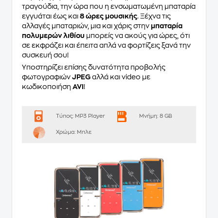
τραγούδια, την ώρα που η ενσωματωμένη μπαταρία
εγγυάται έως και
8 ώρες μουσικής
. Ξέχνα τις
αλλαγές μπαταριών, μια και χάρις στην
μπαταρία
πολυμερών λιθίου
μπορείς να ακούς για ώρες, ότι
σε εκφράζει και έπειτα απλά να φορτίζεις ξανά την
συσκευή σου!
Υποστηρίζει επίσης δυνατότητα προβολής
φωτογραφιών
JPEG
αλλά και video με
κωδικοποιήση
AVI
!
Τύπος:
MP3 Player
Μνήμη:
8 GB
Χρώμα:
Μπλε