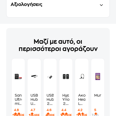
Αξιολογήσεις
Μαζί με αυτό, οι
περισσότεροι αγοράζουν
Sandisk
USB
USB
Ηχεία
Ακουστικά
Murdoku
Ultra
Hub
Hub
Υπολογιστή
Headset
microSDHC
USB
2.0
2.0
Logitech
32GB
3.0
Hama
Logitech
H110
4.8
4.7
4.6
4.4
4.2
5
Class
Type-
4
Z150
με
29
15
6
32
21
Τιμή
,90€
,98€
,99€
,90€
,90€