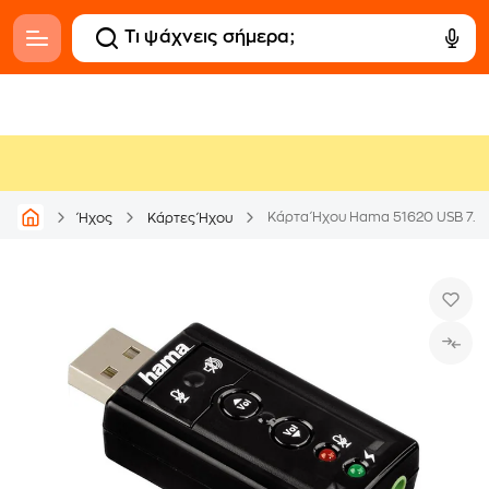
Κάρτα Ήχου Hama 51620 USB 7.1 
Ήχος
Κάρτες Ήχου