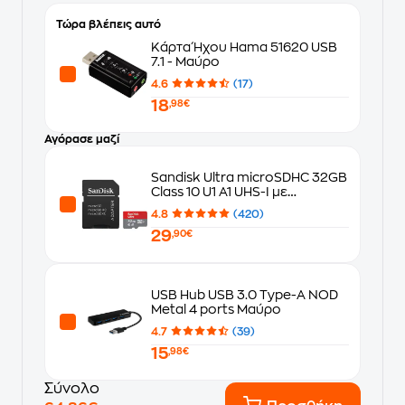
Τώρα βλέπεις αυτό
Κάρτα Ήχου Hama 51620 USB
7.1 - Μαύρο
4.6
(17)
18
,98€
Αγόρασε μαζί
Sandisk Ultra microSDHC 32GB
Class 10 U1 A1 UHS-I με
αντάπτορα
4.8
(420)
29
,90€
USB Hub USB 3.0 Type-A NOD
Metal 4 ports Μαύρο
4.7
(39)
15
,98€
Σύνολο