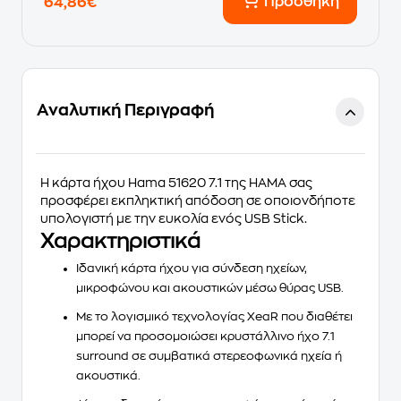
Προσθήκη
64,86€
Αναλυτική Περιγραφή
Η
κάρτα ήχου Hama 51620 7.1
της
HAMA
σας
προσφέρει εκπληκτική απόδοση σε οποιονδήποτε
υπολογιστή με την ευκολία ενός USB Stick.
Χαρακτηριστικά
Ιδανική κάρτα ήχου για σύνδεση ηχείων,
μικροφώνου και ακουστικών μέσω θύρας USB.
Με το λογισμικό τεχνολογίας XeaR που διαθέτει
μπορεί να προσομοιώσει κρυστάλλινο ήχο 7.1
surround σε συμβατικά στερεοφωνικά ηχεία ή
ακουστικά.