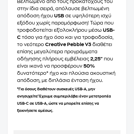
Βελτιωμένο από τους προκατόχους του
στην ίδια σειρά, απόλαυσε βελτιωμένη
απόδοση ήχου
USB
σε υψηλότερη ισχύ
εξόδου χωρίς παραμόρφωση! Τώρα που
τροφοδοτείται εξ'ολοκλήρου μέσω
USB-
C
τόσο για ήχο όσο και για τροφοδοσία,
το νεότερο
Creative Pebble V3
διαθέτει
επίσης μεγαλύτερα προγράμματα
οδήγησης πλήρους εμβέλειας
2,25"
που
είναι ικανά να προσφέρουν
50%
δυνατότερο* ήχο και πλούσια ακουστική
απόδοση, με διπλάσια ένταση ήχου.
*Για όσους διαθέτουν συσκευές USB-A, μην
ανησυχείτε! Έχουμε συμπεριλάβει έναν μετατροπέα
USB-C σε USB-A, ώστε να μπορείτε επίσης να
ξεκινήσετε αμέσως.