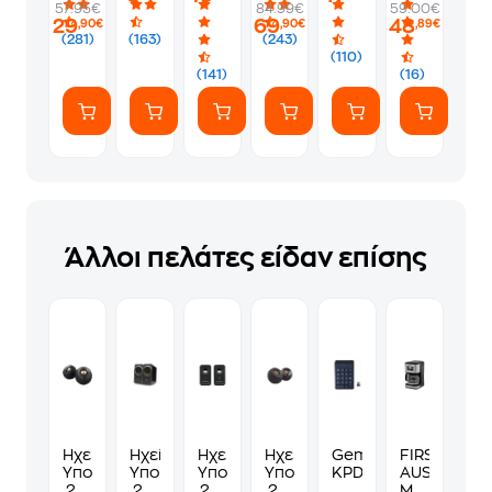
57.95€
84.99€
59.00€
-
Ασύρματη
Διαθέτει
Ποντίκι
Medium
ANC
29
69
48
,90€
,90€
,89€
Μαύρα
Σύνδεση
(GR)
-
360mm
-
(281)
(163)
(243)
Bluetooth
Μαύρο
Μαύρο
White
(110)
5.0
(141)
(16)
Άλλοι πελάτες είδαν επίσης
Ηχεία
Ηχεία
Ηχεία
Ηχεία
Gembird
FIRST
Υπολογιστή
Υπολογιστή
Υπολογιστή
Υπολογιστή
KPD-
AUSTRIA
2.0
2.0
2.0
2.0
W-
Massimo