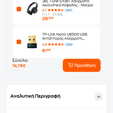
JBL Tune 570BT Ασύρματα
Ακουστικά Κεφαλής - Μαύρα
4.7
(281)
Π.Λ.Τ. : 57.95€
29
,90€
TP-Link Nano UB500 USB
Αντάπτορας Ασύρματη
Σύνδεση Bluetooth 5.0
4.6
(163)
6
,99€
Σύνολο
Προσθήκη
74,78€
Αναλυτική Περιγραφή