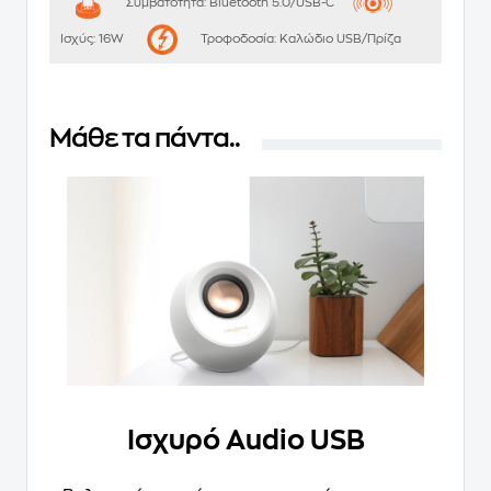
Συμβατότητα:
Bluetooth 5.0/USB-C
Ισχύς:
16W
Τροφοδοσία:
Καλώδιο USB/Πρίζα
Μάθε τα πάντα..
Ισχυρό Audio USB