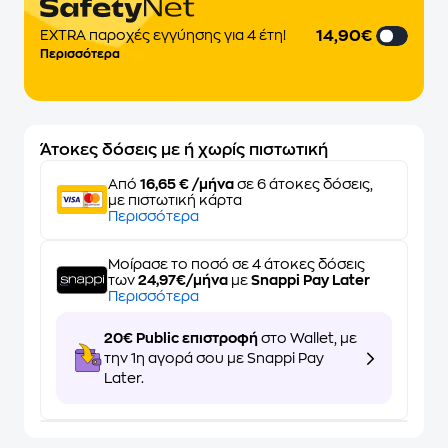
14,90€
EXTRA παροχές εγγύησης για 4 έτη!
Περισσότερα
Άτοκες δόσεις με ή χωρίς πιστωτική
Από
16,65 € /μήνα
σε 6 άτοκες δόσεις,
με πιστωτική κάρτα
Περισσότερα
Μοίρασε το ποσό σε 4 άτοκες δόσεις
των
24,97€/μήνα
με
Snappi Pay Later
Περισσότερα
20€ Public επιστροφή
στο Wallet, με
την 1η αγορά σου με Snappi Pay
Later.