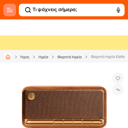
Φορητό Ηχείο Edifie
Ήχος
Ηχεία
Φορητά Ηχεία