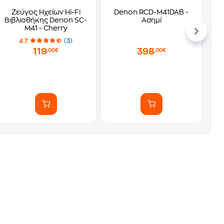
Ζεύγος Ηχείων Hi-Fi
Denon RCD-M41DAB -
Βιβλιοθήκης Denon SC-
Ασημί
M41 - Cherry
4.7
(3)
119
398
,00€
,00€