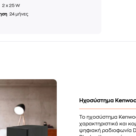
ς
2 x 25 W
ηση
24 μήνες
Ηχοσύστημα Kenwoo
Το ηχοσύστημα Kenwoo
χαρακτηριστικά και κο
ψηφιακή ραδιοφωνία D