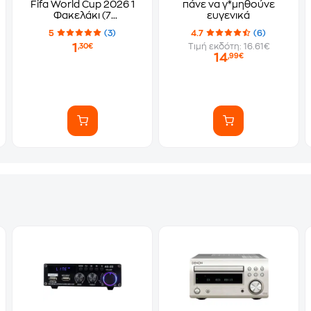
Fifa World Cup 2026 1
πάνε να γ*μηθούνε
Φακελάκι (7
ευγενικά
Αυτοκόλλητα)
5
(3)
4.7
(6)
1
Τιμή εκδότη: 16.61€
,30€
14
,99€