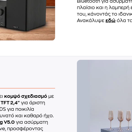
Bluetooth για ασύρματ
πλαίσιο και η λαμπερή
του, κάνοντάς το ιδαν
Ανακάλυψε
εδώ
όλα τα
ει
κομψό σχεδιασμό
με
TFT 2,4"
για άριστη
S για ποικιλία
υνατό και καθαρό ήχο.
g V5.0
για ασύρματη
ive, προσφέροντας