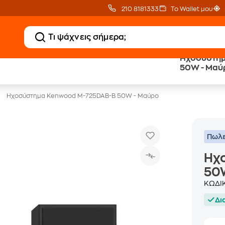
210 8181333
Το Wallet μου
Ηχοσύστημ
20 € Public Επιστροφή
Δωρεάν Μεταφορικ
50W - Μαύ
με Snappi
με Public+ Delivery
Ηχοσύστημα Kenwood M-725DAB-B 50W - Μαύρο
Πωλε
Ηχ
50
ΚΩΔΙ
Δι