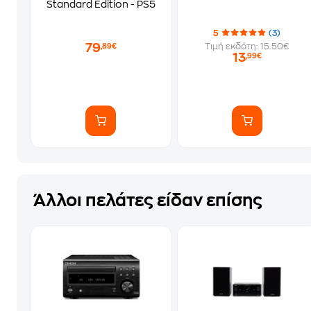
Standard Edition - PS5
5
(3)
79
Τιμή εκδότη: 15.50€
,89€
13
,99€
Άλλοι πελάτες είδαν επίσης