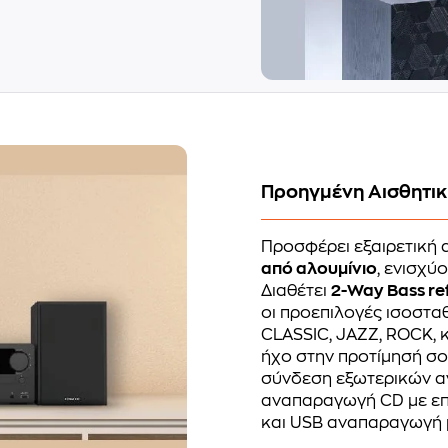
Προηγμένη Αισθητικ
Προσφέρει εξαιρετική
από αλουμίνιο
, ενισχύ
Διαθέτει
2-Way Bass ref
οι προεπιλογές ισοστα
CLASSIC, JAZZ, ROCK, 
ήχο στην προτίμησή σου
σύνδεση εξωτερικών α
αναπαραγωγή CD με επ
και USB αναπαραγωγή μ