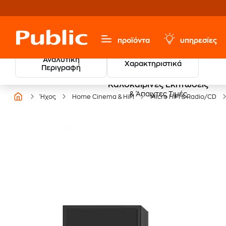
προϊόντα
υπηρεσίες
Αναλυτική
Χαρακτηριστικά
Περιγραφή
Καλοκαιρινές Εκπτώσεις
& Άπαιχτες Τιμές
Ήχος
Home Cinema & HiFi
Micro HiFi & Radio/CD