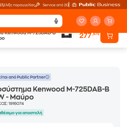
Εξέλιξη παραγγελίας
Service από 20'
α Kenwood M-725DAB-B
277
,97€
ά
Public επιστροφή €
ρο
κέρδος σε κάθε αγορά
ίται από Public Partner
οσύστημα Kenwood M-725DAB-B
W - Μαύρο
ΚΟΣ:
1916074
αθέσιμο για αποστολή