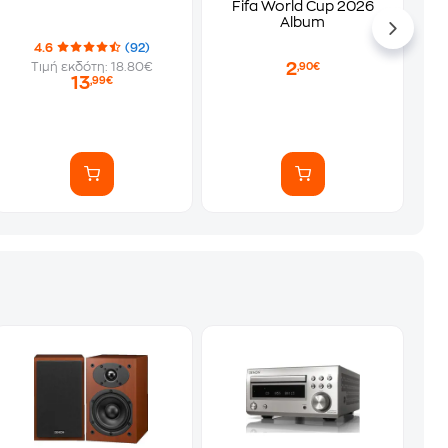
Fifa World Cup 2026
Album
4.6
(92)
2
Τιμή εκδότη: 18.80€
,90€
13
,99€