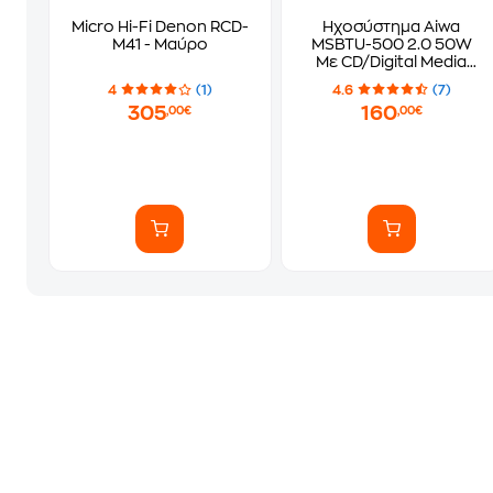
Micro Hi-Fi Denon RCD-
Ηχοσύστημα Aiwa
M41 - Μαύρο
MSBTU-500 2.0 50W
Με CD/Digital Media
Player - Μαύρο
4
(1)
4.6
(7)
305
160
,00€
,00€