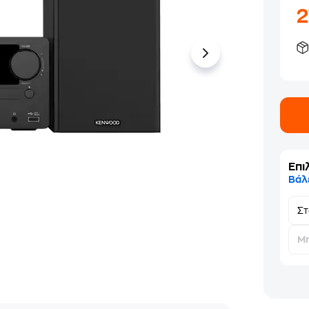
Επι
Βάλ
Σ
Μη