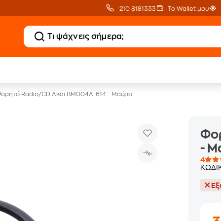
210 8181333
Το Wallet μου
20 € Public Επιστροφή
Δωρεάν Μεταφορικ
με Snappi
με Public+ Delivery
ορητό Radio/CD Akai BM004A-614 - Μαύρο
Φο
- 
4
ΚΩΔΙ
Εξ