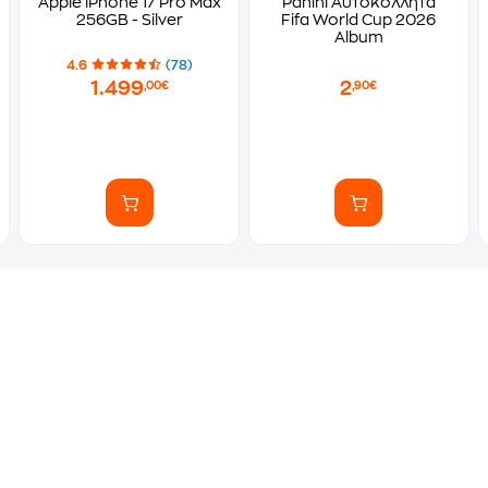
Apple iPhone 17 Pro Max
Panini Αυτοκόλλητα
256GB - Silver
Fifa World Cup 2026
Album
4.6
(78)
1.499
2
,00€
,90€