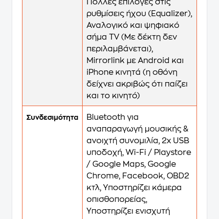
Πολλές επιλογές στις
ρυθμίσεις ήχου (Equalizer),
Αναλογικό και ψηφιακό
σήμα ΤV (Με δέκτη δεν
περιλαμβάνεται),
Mirrorlink με Android και
iPhone κινητά (η οθόνη
δείχνει ακριβώς ότι παίζει
και το κινητό)
Bluetooth για
Συνδεσιμότητα
αναπαραγωγή μουσικής &
ανοιχτή συνομιλία, 2x USB
υποδοχή, Wi-Fi / Playstore
/ Google Maps, Google
Chrome, Facebook, OBD2
κτλ, Υποστηρίζει κάμερα
οπισθοπορείας,
Υποστηρίζει ενισχυτή