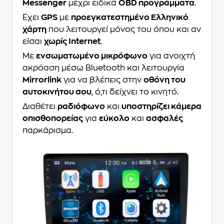
Messenger
μέχρι ειδικά
OBD προγράμματα
.
Έχει
GPS
με
προεγκατεστημένο Ελληνικό
χάρτη
που λειτουργεί μόνος του όπου και αν
είσαι
χωρίς Ιnternet
.
Με
ενσωματωμένο μικρόφωνο
για ανοιχτή
ακρόαση μέσω Bluetooth και λειτουργία
Mirrorlink
για να βλέπεις στην
οθόνη του
αυτοκινήτου σου
, ό,τι δείχνει το κινητό.
Διαθέτει
ραδιόφωνο
και
υποστηρίζει κάμερα
οπισθοπορείας
για
εύκολο
και
ασφαλές
παρκάρισμα.