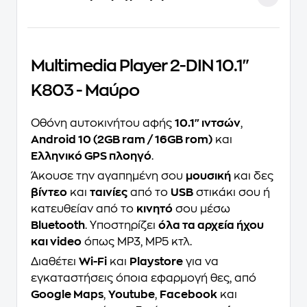
Multimedia Player 2-DIN 10.1"
K803 - Μαύρο
Οθόνη αυτοκινήτου αφής
10.1" ιντσών
,
Android 10 (2GB ram / 16GB rom)
και
Ελληνικό GPS πλοηγό
.
Άκουσε την αγαπημένη σου
μουσική
και δες
βίντεο
και
ταινίες
από το
USB
στικάκι σου ή
κατευθείαν από το
κινητό
σου μέσω
Bluetooth
. Υποστηρίζει
όλα τα αρχεία ήχου
και video
όπως MP3, MP5 κτλ.
Διαθέτει
Wi-Fi
και
Playstore
για να
εγκαταστήσεις όποια εφαρμογή θες, από
Google Maps
,
Youtube
,
Facebook
και