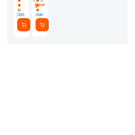
9.90€
Β'
5
,99€
δημοτικού
(22)
(58)