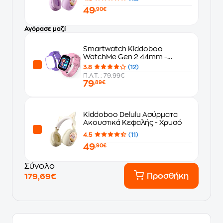
49
,90€
Αγόρασε μαζί
Smartwatch Kiddoboo
WatchMe Gen 2 44mm -
Pink/Purple
3.8
(12)
Π.Λ.Τ. : 79.99€
79
,89€
Kiddoboo Delulu Ασύρματα
Ακουστικά Κεφαλής - Χρυσό
4.5
(11)
49
,90€
Σύνολο
Προσθήκη
179,69€