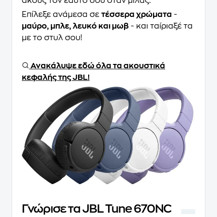
ακούς τον εαυτό σου όταν μιλάς.
Επίλεξε ανάμεσα σε
τέσσερα χρώματα
-
μαύρο, μπλε, λευκό και μωβ
- και ταίριαξέ τα
με το στυλ σου!
Ανακάλυψε εδώ όλα τα ακουστικά
κεφαλής της JBL!
Γνώρισε τα JBL Tune 670NC