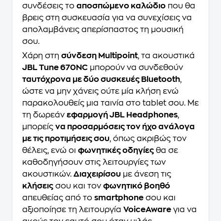
συνδέσεις το
αποσπώμενο καλώδιο
που θα
βρεις στη συσκευασία για να συνεχίσεις να
απολαμβάνεις απερίσπαστος τη μουσική
σου.
Χάρη στη
σύνδεση Multipoint
, τα ακουστικά
JBL Tune 670NC
μπορούν να συνδεθούν
ταυτόχρονα με δύο συσκευές Bluetooth
,
ώστε να μην χάνεις ούτε μία κλήση ενώ
παρακολουθείς μια ταινία στο tablet σου. Με
τη δωρεάν
εφαρμογή JBL Headphones
,
μπορείς
να προσαρμόσεις τον ήχο ανάλογα
με τις προτιμήσεις σου
, όπως ακριβώς τον
θέλεις, ενώ οι
φωνητικές οδηγίες
θα σε
καθοδηγήσουν στις λειτουργίες των
ακουστικών.
Διαχειρίσου
με άνεση τις
κλήσεις
σου και τον
φωνητικό βοηθό
απευθείας από το
smartphone
σου και
αξιοποίησε τη λειτουργία
VoiceAware
για να