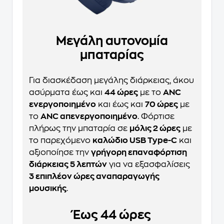
Μεγάλη αυτονομία
μπαταρίας
Για διασκέδαση μεγάλης διάρκειας, άκου
ασύρματα έως και
44 ώρες
με το
ANC
ενεργοποιημένο
και έως και
70 ώρες
με
το
ANC απενεργοποιημένο
. Φόρτισε
πλήρως την μπαταρία σε
μόλις 2 ώρες
με
το παρεχόμενο
καλώδιο USB Type-C
και
αξιοποίησε την
γρήγορη επαναφόρτιση
διάρκειας 5 λεπτών
για να εξασφαλίσεις
3 επιπλέον ώρες αναπαραγωγής
μουσικής
.
Έως 44 ώρες