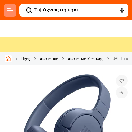
JBL Tune 
Ήχος
Ακουστικά
Ακουστικά Κεφαλής