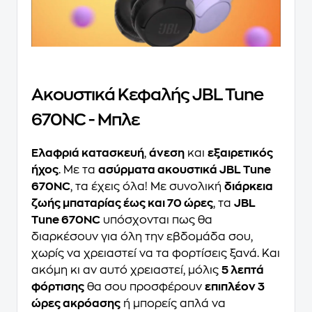
Ακουστικά Κεφαλής JBL Tune
670NC - Μπλε
Ελαφριά κατασκευή
,
άνεση
και
εξαιρετικός
ήχος
. Με τα
ασύρματα ακουστικά JBL Tune
670NC
, τα έχεις όλα! Με συνολική
διάρκεια
ζωής μπαταρίας έως και 70 ώρες
, τα
JBL
Tune 670NC
υπόσχονται πως θα
διαρκέσουν για όλη την εβδομάδα σου,
χωρίς να χρειαστεί να τα φορτίσεις ξανά. Και
ακόμη κι αν αυτό χρειαστεί, μόλις
5 λεπτά
φόρτισης
θα σου προσφέρουν
επιπλέον 3
ώρες ακρόασης
ή μπορείς απλά να