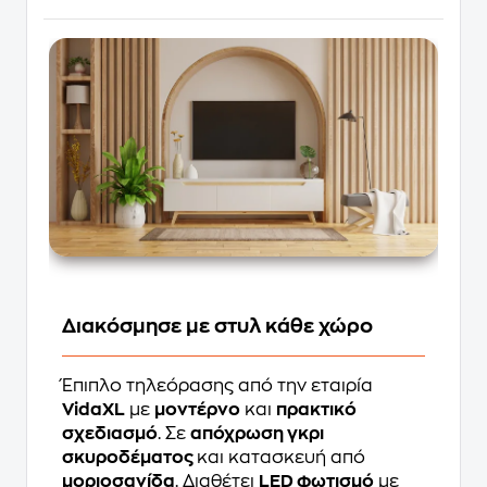
Διακόσμησε με στυλ κάθε χώρο
Έπιπλο τηλεόρασης από την εταιρία
VidaXL
με
μοντέρνο
και
πρακτικό
σχεδιασμό
. Σε
απόχρωση γκρι
σκυροδέματος
και κατασκευή από
μοριοσανίδα
. Διαθέτει
LED φωτισμό
με