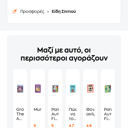
Προσφορές
Είδη Σπιτιού
Μαζί με αυτό, οι
περισσότεροι αγοράζουν
Grand
Murdoku
Panini
Πώς
Φονικά
Panini
Theft
Αυτοκόλλητα
να
αινίγματα
Αυτοκόλλη
Auto
Fifa
τους
Fifa
VI
World
λες
World
5
5
4.7
4.6
Standard
Cup
να
Cup