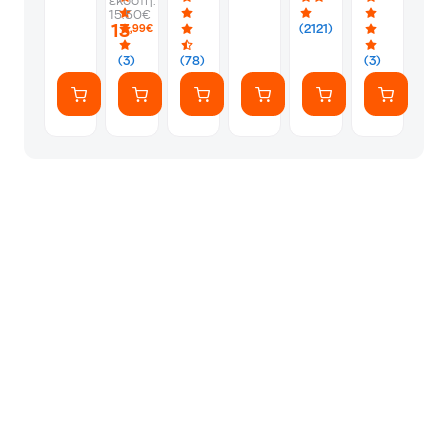
εκδότη:
-
-
Album
Silver
1
15.50€
PS5
Silver
Φακελάκι
13
(2121)
,99€
(7
Αυτοκόλλητ
(3)
(78)
(3)