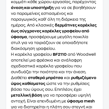
κομμάτι κάθε χώρου εργασίας, παρέχοντας
άνεση και υποστήριξη
για να σε βοηθήσουν
να παραμείνεις εστιασμένος και
παραγωγικός καθ' όλη τη διάρκεια της
ημέρας. Από κλασικές
δερμάτινες καρέκλες
έως σύγχρονες καρέκλες γραφείου από
ύφασμα
, προσφέρουμε μεγάλη ποικιλία
στυλ για να ταιριάζουν σε οποιαδήποτε
διακόσμηση γραφείου.
Η καρέκλα γραφείου
BF2110
από Woodwell
αποτελεί μια φρέσκια και ανάλαφρη
σχεδιαστικά καρέκλα γραφείου που
συνδυάζει την ποιότητα και την άνεση.
Διαθέτει
σταθερά μπράτσα
και
ρυθμιζόμενο
ύψος καθίσματος
ώστε να την ρυθμίσεις
βάσει του ύψους σου. Επιπλέον, έχει
μεταλλική βάση
για να προσφέρει υψηλή
αντοχή. Είναι επενδυμένη με
ύφασμα mesh
για να διατηρείται η πλάτη σου στεγνή και