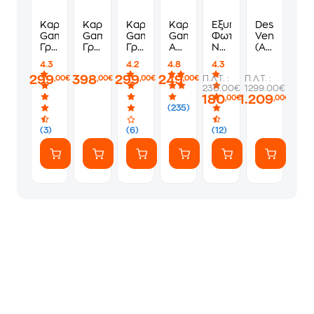
Καρέκλα
Καρέκλα
Καρέκλα
Καρέκλα
Έξυπνος
Desktop
Gaming/
Gaming/
Gaming/
Gaming
Φωτισμός
Vengeance
Γραφείου
Γραφείου
Γραφείου
Anda
Nanoleaf
(AMD
Anda
Anda
Anda
Seat
Lines
Ryzen
4.3
4.2
4.8
4.3
Seat
Seat
Seat
Phantom
Elements
7-
299
398
299
249
Π.Λ.Τ. :
Π.Λ.Τ. :
,00€
,00€
,00€
,00€
X-
X-
X-
3
Hexagon
5700/32
230.00€
1299.00€
Air
Air
Air
Υφασμάτινη
Pack
GB/512GB
180
1.209
,00€
,00€
Mega
Pro
Mega
-
7PK
SSD/Radeo
(235)
XL
XL
XL
Carbon
RX
από
από
από
Black
9060/Wind
(3)
(6)
(12)
Ύφασμα
Ύφασμα
Ύφασμα
11
Mesh
Mesh
Mesh
Home)
-
-
-
Γκρι
Μαύρη
Μαύρη