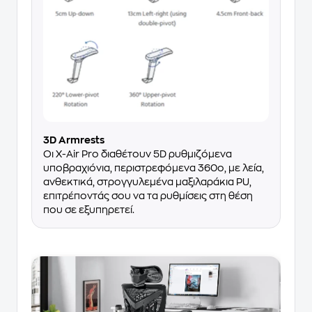
3D Armrests
Οι X-Air Pro διαθέτουν 5D ρυθμιζόμενα
υποβραχιόνια, περιστρεφόμενα 360ο, με λεία,
ανθεκτικά, στρογγυλεμένα μαξιλαράκια PU,
επιτρέποντάς σου να τα ρυθμίσεις στη θέση
που σε εξυπηρετεί.