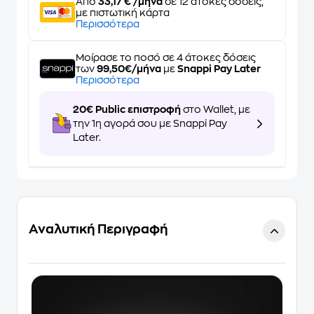
Από
33,17 € /μήνα
σε 12 άτοκες δόσεις,
με πιστωτική κάρτα
Περισσότερα
Μοίρασε το ποσό σε 4 άτοκες δόσεις
των
99,50€/μήνα
με
Snappi Pay Later
Περισσότερα
20€ Public επιστροφή
στο Wallet, με
την 1η αγορά σου με Snappi Pay
Later.
Αναλυτική Περιγραφή