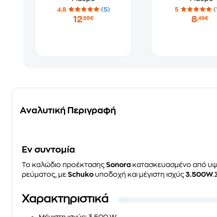
4.8
(5)
5
(
12
8
,98€
,49€
Αναλυτική Περιγραφή
Eν συντομία
Το καλώδιο προέκτασης
Sonora
κατασκευασμένο από υψηλ
ρεύματος, με
Schuko
υποδοχή και μέγιστη ισχύς
3.500W
.
Χαρακτηριστικά