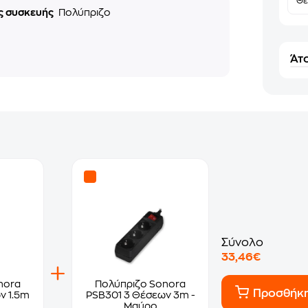
Θε
ς συσκευής
Πολύπριζο
Άτο
Σύνολο
33,46€
nora
Πολύπριζο Sonora
Προσθήκ
ν 1.5m
PSB301 3 Θέσεων 3m -
Μαύρο