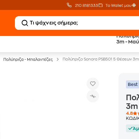
210 8181333
Το Wallet μου
Πολύπρι
3m - Μα
Έπιπλα γραφείου -30%
Πολύπριζο Sonora PSB501 5 Θέσεων 3m
Πολύπριζα - Μπαλαντέζες
Best 
Πολ
3m
4.8
ΚΩΔΙ
Άμ