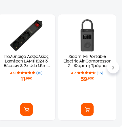
Πολύπριζο Ασφαλείας
Xiaomi Mi Portable
Lamtech LAM111924 3
Electric Air Compressor
θέσεων & 2x Usb 1.5m -
2 - Φορητή Τρόμπα
Μαύρο
Αέρα
4.9
(12)
4.7
(15)
11
59
,99€
,90€