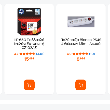
HP 650 Πολλαπλό
Πολύπριζο Bianco PS4S
Μελάνι Εκτυπωτή
4 Θέσεων 1.5m - Λευκό
CZ102AE
4.7
(448)
4.9
(10)
15
8
,49€
,99€