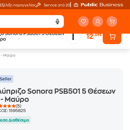
Εξέλιξη παραγγελίας
Service από 20'
ζο Sonora PSB501 5 Θέσεων
12
,98€
ύρο
 - Μαύρο
Seller
ύπριζο Sonora PSB501 5 Θέσεων
 - Μαύρο
(5)
ΚΟΣ:
1595825
εσα Διαθέσιμο