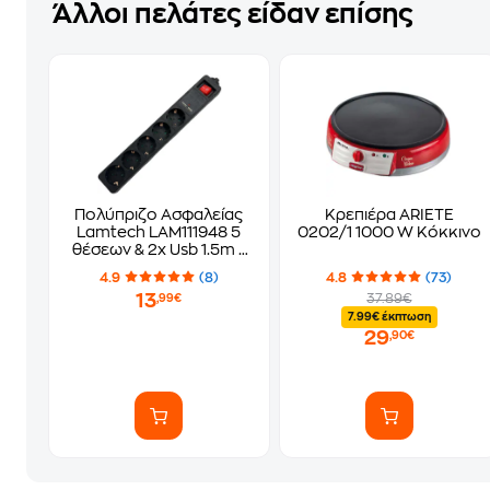
Άλλοι πελάτες είδαν επίσης
Πολύπριζο Ασφαλείας
Κρεπιέρα ARIETE
Lamtech LAM111948 5
0202/1 1000 W Κόκκινο
θέσεων & 2x Usb 1.5m -
Μαύρο
4.9
(8)
4.8
(73)
13
37.89€
,99€
7.99€ έκπτωση
29
,90€