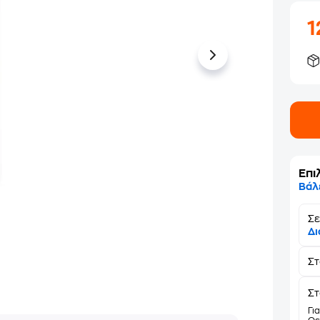
1
Επι
Βάλ
Σε
Δι
Σ
Στ
Γι