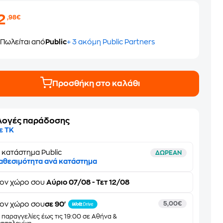
2
,98€
Πωλείται από
Public
+ 3 ακόμη Public Partners
Προσθήκη στο καλάθι
λογές παράδοσης
ε ΤΚ
 κατάστημα Public
ΔΩΡΕΑΝ
αθεσιμότητα ανά κατάστημα
τον
χώρο σου
Αύριο 07/08 - Τετ 12/08
ον χώρο σου
σε 90'
5,00€
α παραγγελίες έως τις 19:00 σε Αθήνα &