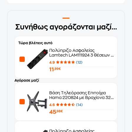
Συνήθως αγοράζονται μαζί...
Τώρα βλέπεις αυτό
Πολύπριζο Ασφαλείας
Lamtech LAM111924 3 θέσεων &
2x Usb 1.5m - Μαύρο
4.9
(12)
11
,99€
Αγόρασε μαζί
Βάση Τηλεόρασης Επιτοίχια
Hama 220824 με Βραχίονα 32"
- 65" έως 25 kg
4.6
(14)
45
,98€
Πολύπριζο Ασφαλείας