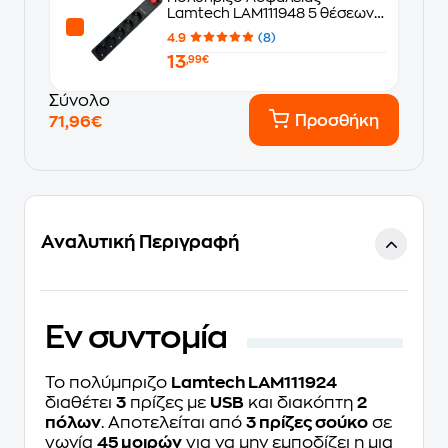
Lamtech LAM111948 5 θέσεων &
2x Usb 1.5m - Μαύρο
4.9
(8)
13
,99€
Σύνολο
Προσθήκη
71,96€
Αναλυτική Περιγραφή
Eν συντομία
Το πολύμπριζο
Lamtech LAM111924
διαθέτει
3
πρίζες με
USB
και διακόπτη
2
πόλων
. Αποτελείται από
3 πρίζες σούκο
σε
γωνία
45 μοιρών
για να μην εμποδίζει η μια