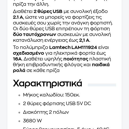
πρίζα την άλλη.
Διαθέτει
2 θύρες USB
με συνολική έξοδο
2.1 A
, ώστε να μπορείς να φορτίζεις τις
συσκευές σου χωρίς την ανάγκη φορτιστή.
Οι δύο θύρες USB επιτρέπουν τη φόρτιση
δύο ταυτόχρονων
συσκευών με συνολική
κατανάλωση ενέργειας έως
2,1 A
.
Το πολύμπριζο
Lamtech LAM111924
είναι
σχεδιασμένο
για ηλεκτρικά φορτία έως
16Α
. Διαθέτει υψηλής
ποιότητας
πλαστική
θήκη επιβραδυντικής φλόγας και
παιδικά
ρολά
σε κάθε πρίζα
Χαρακτηριστικά
Μήκος καλωδίου: 150εκ.
2 θύρες φόρτισης USB 5V DC
Διακόπτης 2 πόλων
3680 W