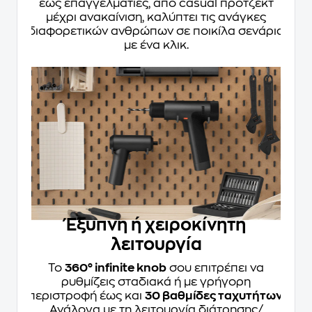
έως επαγγελματίες, από casual πρότζεκτ
μέχρι ανακαίνιση, καλύπτει τις ανάγκες
διαφορετικών ανθρώπων σε ποικίλα σενάρια
με ένα κλικ.
Έξυπνη ή χειροκίνητη
λειτουργία
Το
360° infinite knob
σου επιτρέπει να
ρυθμίζεις σταδιακά ή με γρήγορη
περιστροφή έως και
30 βαθμίδες ταχυτήτων
.
Ανάλογα με τη λειτουργία διάτρησης/