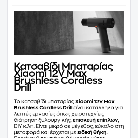
Κατσαβίδι Μπαταρίας
Xiaomi 12V Max
Brushless Cordless
Drill
Το κατσαβίδι μπαταρίας
Xiaomi 12V Max
Brushless Cordless Drill
είναι κατάλληλο για
λεπτές εργασίες όπως χειροτεχνίες,
διάτρηση ξυλουργικής,
επισκευή επίπλων
,
DIY κ.λπ. Είναι μικρό σε μέγεθος, εύκολο στη
μεταφορά και έρχεται με
ειδική θήκη
.