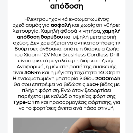
απόδοση
Ηλεκτρομηχανικά ενσωματωμένος
σχεδιασμός για
ασφαλή
και χωρίς σπινθήρες
λειτουργία. Χαμηλή φθορά κινητήρα,
χαμηλή
απόδοση θορύβου
και υψηλή μετατροπή
ισχύος. Δεν χρειάζεται να αντικαταστήσεις τις
βούρτσες άνθρακα, οπότε η διάρκεια ζωής
του Xiaomi 12V Max Brushless Cordless Drill
είναι αρκετά μεγαλύτερη διάρκεια ζωής.
Αναφορικά, η μέγιστη ροπή της συσκευής
είναι
30N·m
και η μέγιστη ταχύτητα 1400rpm.
Η ενσωματωμένη μπαταρία λιθίου
2000mAh
θα σου επιτρέψει να βιδώσεις
550+
βίδες με
πλήρη φόρτιση. Ενώ όταν ξεφορτίσει
παρέχεται με καλώδιο ταχείας φόρτισης
Type-C 1 m
και προσαρμογέας φόρτισης, για
να το φορτίσεις άνετα ανά πάσα στιγμή.