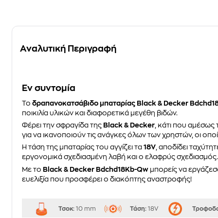
Αναλυτική Περιγραφή
Eν συντομία
Το
δραπανοκατσάβιδο μπαταρίας Black & Decker
Bdchd1
ποικιλία υλικών και διαφορετικά μεγέθη βιδών.
Φέρει την σφραγίδα της
Black & Decker
, κάτι που αμέσως 
για να ικανοποιούν τις ανάγκες όλων των χρηστών, οι οπο
Η τάση της μπαταρίας του αγγίζει τα
18V
, αποδίδει ταχύτη
εργονομικά σχεδιασμένη λαβή και ο ελαφρύς σχεδιασμός. Η 
Με το
Black & Decker Bdchd18Kb-Qw
μπορείς να εργάζεσ
ευελιξία που προσφέρει ο διακόπτης αναστροφής!
Τσοκ:
10 mm
Τάση:
18V
Τροφοδο