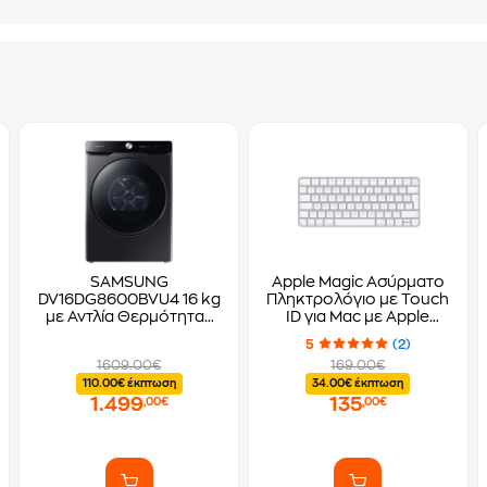
SAMSUNG
Apple Magic Ασύρματο
DV16DG8600BVU4 16 kg
Πληκτρολόγιο με Touch
με Αντλία Θερμότητας
ID για Mac με Apple
Μαύρο με WiFi
Silicon (US)
5
(2)
Στεγνωτήριο Ρούχων
1609.00€
169.00€
110.00€ έκπτωση
34.00€ έκπτωση
1.499
135
,00€
,00€