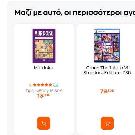
Μαζί με αυτό, οι περισσότεροι α
Murdoku
Grand Theft Auto VI
Standard Edition - PS5
5
(3)
79
Τιμή εκδότη: 15.50€
,89€
13
,99€