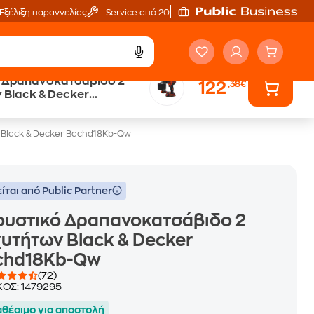
Εξέλιξη παραγγελίας
Service από 20'
 Δραπανοκατσάβιδο 2
122
,38€
 Black & Decker
b-Qw
 Black & Decker Bdchd18Kb-Qw
ίται από Public Partner
ουστικό Δραπανοκατσάβιδο 2
υτήτων Black & Decker
chd18Kb-Qw
(72)
ΚΟΣ:
1479295
αθέσιμο για αποστολή