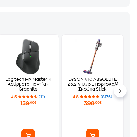
Logitech MX Master 4
DYSON V10 ABSOLUTE
Ασύρματο Ποντίκι -
25.2 V 0.76 L Πορτοκαλί
Graphite
Σκούπα Stick
4.5
(11)
4.8
(8176)
139
398
,00€
,00€