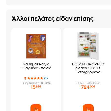
Άλλοι πελάτες είδαν επίσης
Μαθηματικά για
BOSCH KIR31VFE0
«ψαγμένα» παιδιά
Series 4 165 Lt
Εντοιχιζόμενο
Μονόπορτο Ψυγείο
5
(1)
Τιμή εκδότη: 16.90€
Π.Λ.Τ. : 749.00€
15
724
,98€
,00€