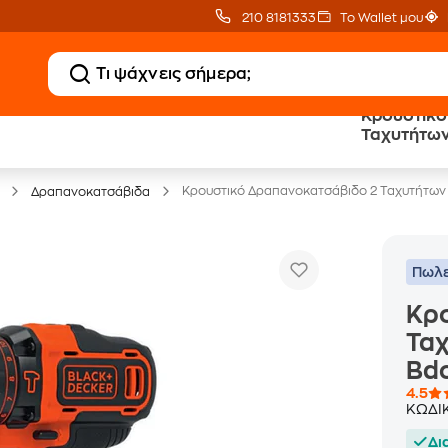
210 8181333
Το Wallet μου
Κρουστικό
Ταχυτήτων
Έπιπλα γραφείου -30%
Bdchd18K
Κρουστικό Δραπανοκατσάβιδο 2 Ταχυτήτων
Δραπανοκατσάβιδα
Πωλε
Κρ
Ταχ
Bd
4.5
ΚΩΔΙ
Δι