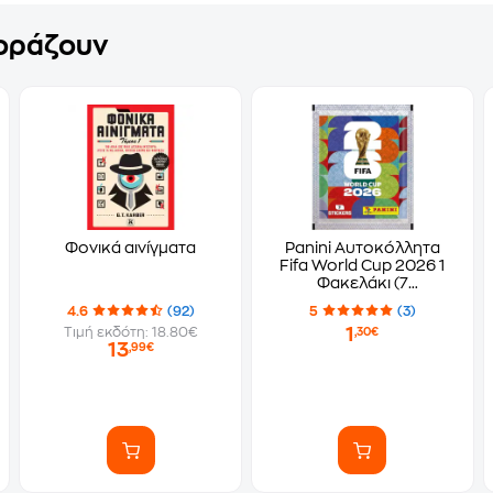
γοράζουν
Φονικά αινίγματα
Panini Αυτοκόλλητα
Fifa World Cup 2026 1
Φακελάκι (7
Αυτοκόλλητα)
4.6
(92)
5
(3)
1
Τιμή εκδότη: 18.80€
,30€
13
,99€