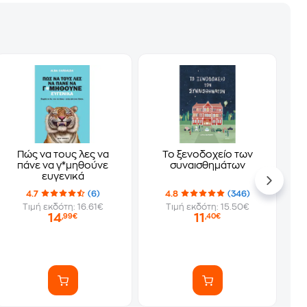
Πώς να τους λες να
Το ξενοδοχείο των
πάνε να γ*μηθούνε
συναισθημάτων
ευγενικά
4.7
(6)
4.8
(346)
Τιμή εκδότη: 16.61€
Τιμή εκδότη: 15.50€
14
11
,99€
,40€