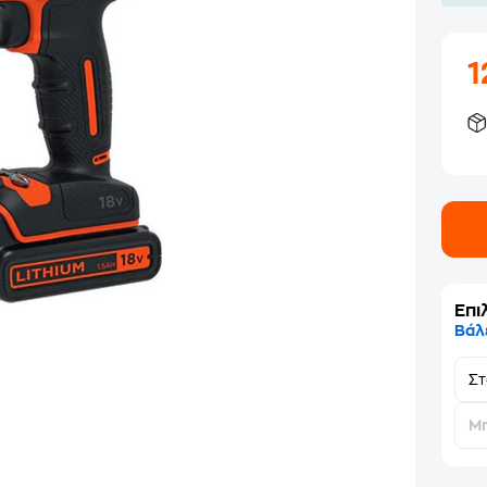
1
Επι
Βάλ
Σ
Μη