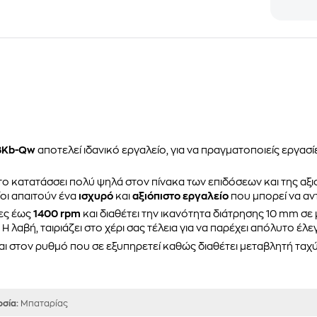
8Kb-Qw
αποτελεί ιδανικό εργαλείο, για να πραγματοποιείς εργασί
το κατατάσσει πολύ ψηλά στον πίνακα των επιδόσεων και της αξιο
ίοι απαιτούν ένα
ισχυρό
και
αξιόπιστο εργαλείο
που μπορεί να αντ
τες έως
1400 rpm
και διαθέτει την ικανότητα διάτρησης 10 mm σε 
λαβή, ταιριάζει στο χέρι σας τέλεια για να παρέχει απόλυτο έλεγ
αι στον ρυθμό που σε εξυπηρετεί καθώς διαθέτει μεταβλητή ταχύ
σία:
Μπαταρίας