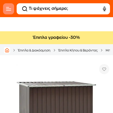
Έπιπλα γραφείου -30%
Έπιπλα & Διακόσμηση
Έπιπλα Κήπου & Βεράντας
Μπαο