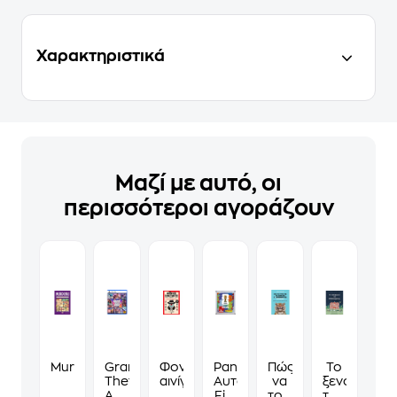
Χαρακτηριστικά
Μαζί με αυτό, οι
περισσότεροι αγοράζουν
Murdoku
Grand
Φονικά
Panini
Πώς
Το
Theft
αινίγματα
Αυτοκόλλητα
να
ξενοδοχείο
Auto
Fifa
τους
των