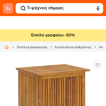
Έπιπλα γραφείου -30%
Έπιπλα & Διακόσμηση
Έπιπλα Κήπου & Βεράντας
Μπαο