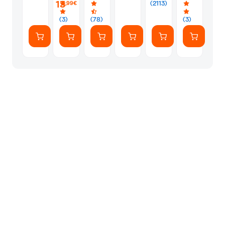
PS5
Silver
Φακελάκι
13
(2113)
,99€
(7
Αυτοκόλλητ
(3)
(78)
(3)