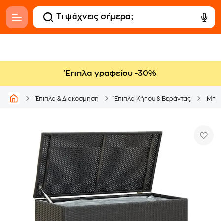
Έπιπλα γραφείου -30%
Έπιπλα & Διακόσμηση
Έπιπλα Κήπου & Βεράντας
Μπαο