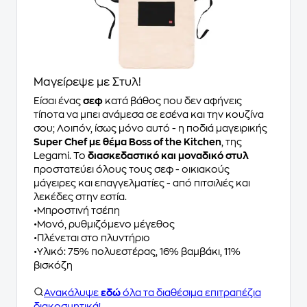
Μαγείρεψε με Στυλ!
Είσαι ένας
σεφ
κατά βάθος που δεν αφήνεις
τίποτα να μπει ανάμεσα σε εσένα και την κουζίνα
σου; Λοιπόν, ίσως μόνο αυτό - η ποδιά μαγειρικής
Super Chef με θέμα Boss of the Kitchen
, της
Legami. Το
διασκεδαστικό και μοναδικό στυλ
προστατεύει όλους τους σεφ - οικιακούς
μάγειρες και επαγγελματίες - από πιτσιλιές και
λεκέδες στην εστία.
•Μπροστινή τσέπη
•Μονό, ρυθμιζόμενο μέγεθος
•Πλένεται στο πλυντήριο
•Υλικό: 75% πολυεστέρας, 16% βαμβάκι, 11%
βισκόζη
Ανακάλυψε
εδώ
όλα τα διαθέσιμα επιτραπέζια
διακοσμητικά!