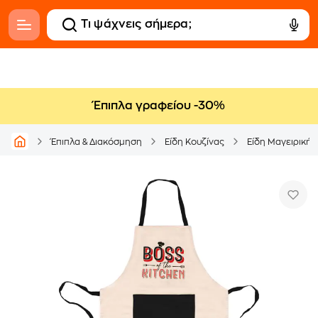
Έπιπλα γραφείου -30%
Έπιπλα & Διακόσμηση
Είδη Κουζίνας
Είδη Μαγειρικής