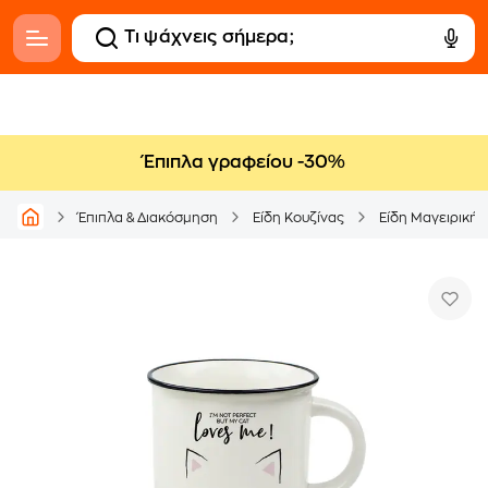
Έπιπλα γραφείου -30%
Έπιπλα & Διακόσμηση
Είδη Κουζίνας
Είδη Μαγειρικής