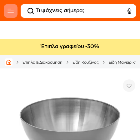
Έπιπλα γραφείου -30%
Έπιπλα & Διακόσμηση
Είδη Κουζίνας
Είδη Μαγειρικής