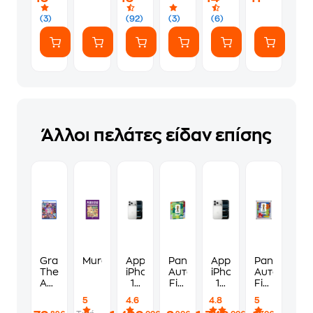
(7
ευγενικά
Αυτοκόλλητα)
(3)
(92)
(3)
(6)
Άλλοι πελάτες είδαν επίσης
Grand
Murdoku
Apple
Panini
Apple
Panini
Theft
iPhone
Αυτοκόλλητα
iPhone
Αυτοκόλλη
Auto
17
Fifa
17
Fifa
VI
Pro
World
Pro
World
5
4.6
4.8
5
Standard
Max
Cup
256GB
Cup