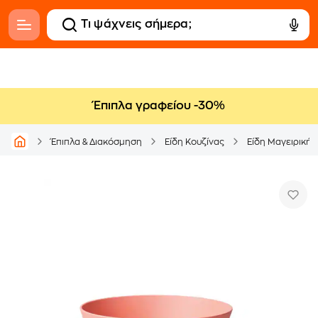
Έπιπλα γραφείου -30%
Έπιπλα & Διακόσμηση
Είδη Κουζίνας
Είδη Μαγειρικής