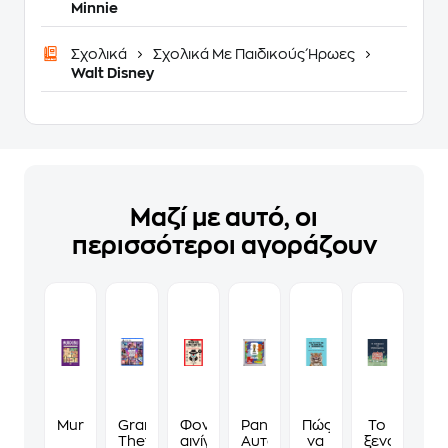
Minnie
Σχολικά
Σχολικά Με Παιδικούς Ήρωες
Walt Disney
Μαζί με αυτό, οι
περισσότεροι αγοράζουν
Murdoku
Grand
Φονικά
Panini
Πώς
Το
Theft
αινίγματα
Αυτοκόλλητα
να
ξενοδοχείο