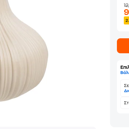
12
2
Επι
Βάλ
Σε
Δι
Σ