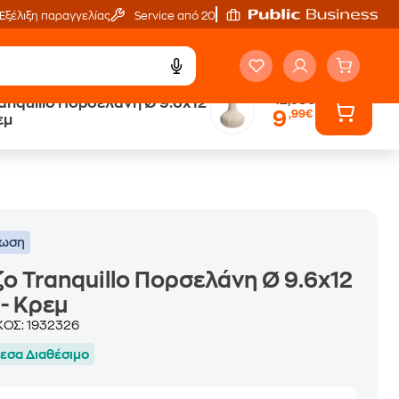
Εξέλιξη παραγγελίας
Service από 20'
12,98€
anquillo Πορσελάνη Ø 9.6x12
9
,99€
εμ
τωση
ο Tranquillo Πορσελάνη Ø 9.6x12
- Κρεμ
ΚΟΣ:
1932326
εσα Διαθέσιμο