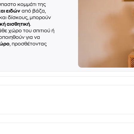
παστο κομμάτι της
και ειδών
από βάζα,
 και δίσκους, μπορούν
κή αισθητική
.
άθε χώρο του σπιτιού ή
οποιηθούν για να
χώρο
, προσθέτοντας