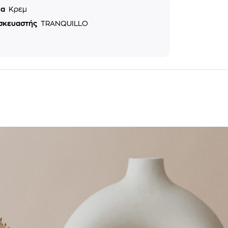
μα
Κρεμ
σκευαστής
TRANQUILLO