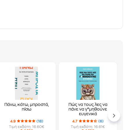
Πάνω, κάτω, μπροστά,
Πώς να τους λες να
πίσω
πάνε να γ*μηθούνε
ευγενικά
4.9
(18)
4.7
(6)
Τιμή εκδότη: 16.60€
Τιμή εκδότη: 16.61€