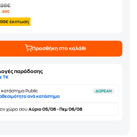
,98€
9
,99€
.99€ έκπτωση
Προσθήκη στο καλάθι
λογές παράδοσης
ε ΤΚ
 κατάστημα Public
ΔΩΡΕΑΝ
αθεσιμότητα ανά κατάστημα
τον
χώρο σου
Αύριο 05/08 - Πεμ 06/08