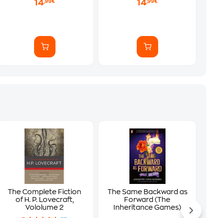
14
14
,99€
,99€
The Complete Fiction
The Same Backward as
of H. P. Lovecraft,
Forward (The
Vololume 2
Inheritance Games)