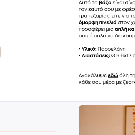
Αυτό το
βάζο
είναι σίγ
τον εαυτό σου με φρέσκ
τραπεζαρίας, είτε για τ
όμορφη πινελιά
στον χ
προσφέρει μια
απλή κα
σου ή απλά να διακοσμ
•
Υλικό:
Πορσελάνη
•
Διαστάσεις:
Ø 9.6x12 
Ανακάλυψε
εδώ
όλη τη
κάθε σου μέρα με ζεστ