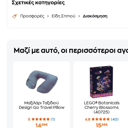
Σχετικές κατηγορίες
Προσφορές
Είδη Σπιτιού
Διακόσμηση
Μαζί με αυτό, οι περισσότεροι α
Μαξιλάρι Ταξιδιού
LEGO® Botanicals
Design Go Travel Pillow
Cherry Blossoms
(40725)
5
(1)
4.8
(40)
14
15
,99€
,98€