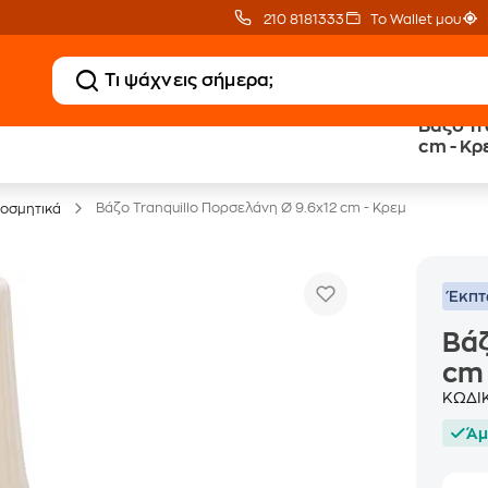
210 8181333
Το Wallet μου
Βάζο Tr
cm - Κρ
Έπιπλα γραφείου -30%
Βάζο Tranquillo Πορσελάνη Ø 9.6x12 cm - Κρεμ
κοσμητικά
Έκπ
Βάζ
cm 
ΚΩΔΙ
Άμ