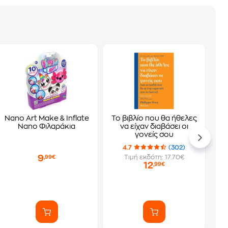
Nano Αrt Make & Inflate
Το βιβλίο που θα ήθελες
Nano Φιλαράκια
να είχαν διαβάσει οι
γονείς σου
4.7
(302)
9
Τιμή εκδότη: 17.70€
,99€
12
,99€