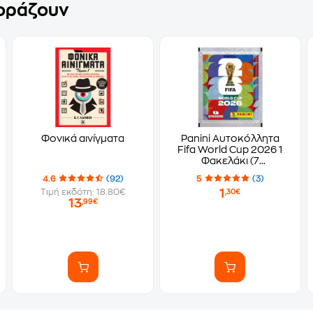
γοράζουν
Φονικά αινίγματα
Panini Αυτοκόλλητα
Fifa World Cup 2026 1
Φακελάκι (7
Αυτοκόλλητα)
4.6
(92)
5
(3)
1
Τιμή εκδότη: 18.80€
,30€
13
,99€