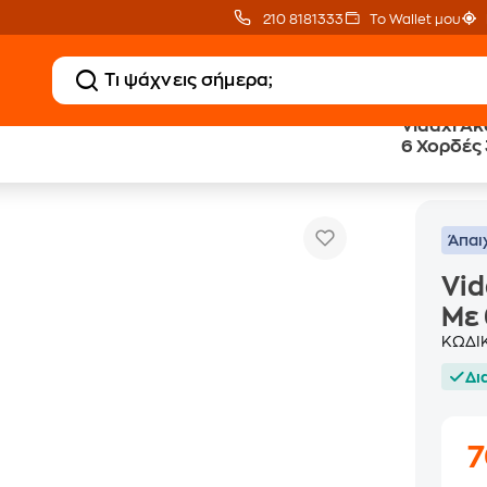
210 8181333
Το Wallet μου
Vidaxl Ακ
6 Χορδές
Vidaxl Ακουστική Κιθάρα West
α
Κιθάρες
Κλασικές Κιθάρες
Άπαι
Vid
Με 
ΚΩΔΙ
Δι