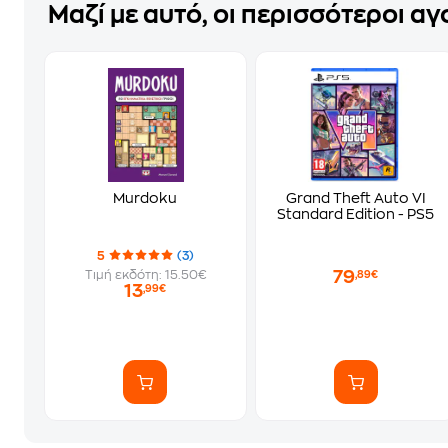
Μαζί με αυτό, οι περισσότεροι α
Murdoku
Grand Theft Auto VI
Standard Edition - PS5
5
(3)
79
Τιμή εκδότη: 15.50€
,89€
13
,99€