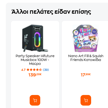
Άλλοι πελάτες είδαν επίσης
Party Speaker Hifuture
Nano Αrt Fill & Squish
Musicbox 100W -
Friends Κατοικίδια
Μαύρο
4.7
(39)
139
17
,00€
,99€