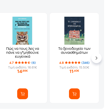
Πώς να τους λες να
Το ξενοδοχείο των
πάνε να γ*μηθούνε
συναισθημάτων
ευγενικά
4.7
(6)
4.8
(346)
Τιμή εκδότη: 16.61€
Τιμή εκδότη: 15.50€
14
11
,99€
,40€