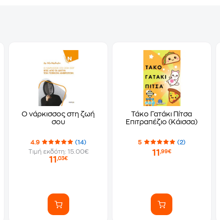
Ο νάρκισσος στη ζωή
Τάκο Γατάκι Πίτσα
σου
Επιτραπέζιο (Κάισσα)
4.9
(14)
5
(2)
11
Τιμή εκδότη: 15.00€
,99€
11
,03€