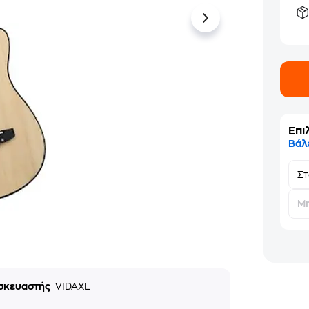
Επι
Βάλ
Σ
Μη
σκευαστής
VIDAXL