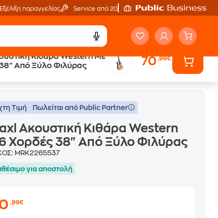
Εξέλιξη παραγγελίας
Service από 20'
ουστική Κιθάρα Western Με
70
,99€
 38" Από Ξύλο Φιλύρας
ern Με 6 Χορδές 38" Από Ξύλο Φιλύρας
χτη Τιμή
Πωλείται από Public Partner
axl Ακουστική Κιθάρα Western
6 Χορδές 38" Από Ξύλο Φιλύρας
ΚΟΣ:
MRK2265537
αθέσιμο για αποστολή
70
,99€