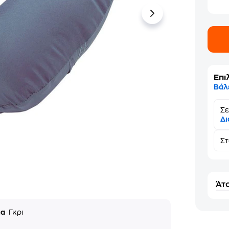
Επι
Βάλ
Σε
Δι
Σ
Άτο
μα
Γκρι