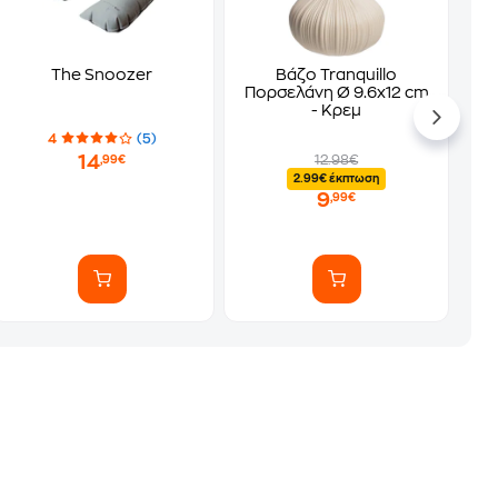
The Snoozer
Βάζο Tranquillo
Πορσελάνη Ø 9.6x12 cm
- Κρεμ
4
(5)
14
12.98€
,99€
2.99€ έκπτωση
9
,99€