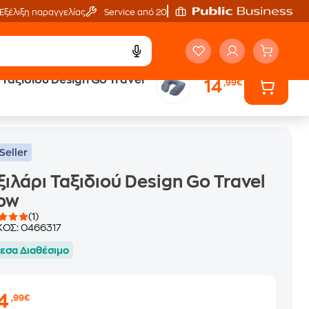
Εξέλιξη παραγγελίας
Service από 20'
 Ταξιδιού Design Go Travel
14
,99€
Seller
ιλάρι Ταξιδιού Design Go Travel
low
(1)
ΚΟΣ:
0466317
εσα Διαθέσιμο
14
,99€