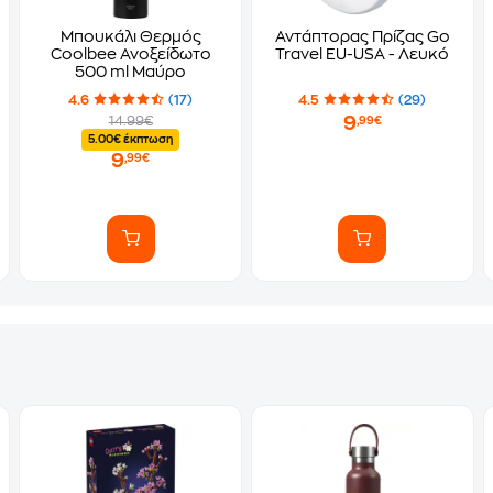
Μπουκάλι Θερμός
Αντάπτορας Πρίζας Go
Coolbee Ανοξείδωτο
Travel EU-USA - Λευκό
500 ml Μαύρο
4.6
(17)
4.5
(29)
9
14.99€
,99€
5.00€ έκπτωση
9
,99€