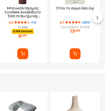
Μπουκάλι Θερμός
Όταν το σώμα λέει όχι
Coolbee Ανοξείδωτο
500 ml Burgundy
Μπορντό
4.2
(14)
4.7
(260)
14.99€
Τιμή εκδότη: 21.95€
13
,99€
5.00€ έκπτωση
9
,99€