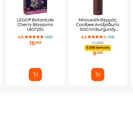
LEGO® Botanicals
Μπουκάλι Θερμός
Cherry Blossoms
Coolbee Ανοξείδωτο
(40725)
500 ml Burgundy
Μπορντό
4.8
(40)
4.2
(14)
15
14.99€
,98€
5.00€ έκπτωση
9
,99€