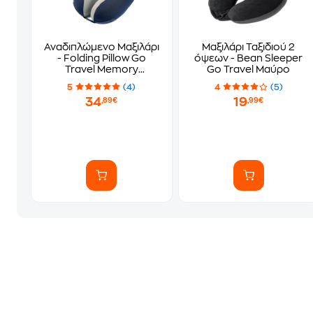
Αναδιπλώμενο Μαξιλάρι
Μαξιλάρι Ταξιδιού 2
- Folding Pillow Go
όψεων - Bean Sleeper
Travel Memory
Go Travel Μαύρο
Dreamer
5
(4)
4
(5)
34
19
,89€
,99€