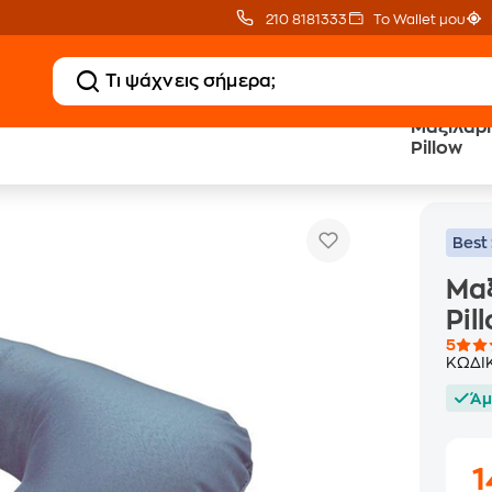
210 8181333
Το Wallet μου
Μαξιλάρι
Pillow
Μαξιλάρι Ταξιδιού Design Go Travel Pillow
Best 
Μαξ
Pil
5
ΚΩΔΙ
Άμ