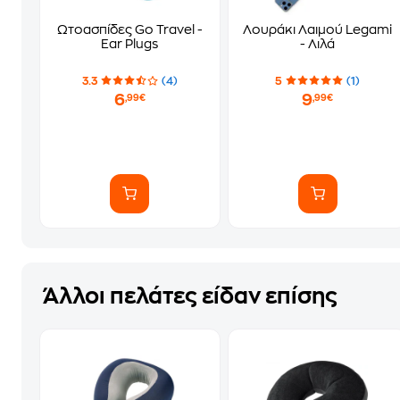
Ωτοασπίδες Go Travel -
Λουράκι Λαιμού Legami
Ear Plugs
- Λιλά
3.3
(4)
5
(1)
6
9
,99€
,99€
Άλλοι πελάτες είδαν επίσης