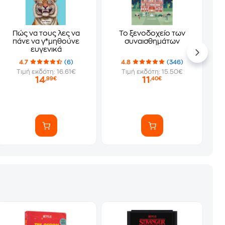
Πώς να τους λες να
Το ξενοδοχείο των
πάνε να γ*μηθούνε
συναισθημάτων
ευγενικά
4.7
(6)
4.8
(346)
Τιμή εκδότη: 16.61€
Τιμή εκδότη: 15.50€
14
11
,99€
,40€