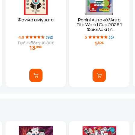
Φονικά αινίγματα
Panini Αυτοκόλλητα
Fifa World Cup 2026 1
Φακελάκι (7
Αυτοκόλλητα)
4.6
(92)
5
(3)
1
Τιμή εκδότη: 18.80€
,30€
13
,99€