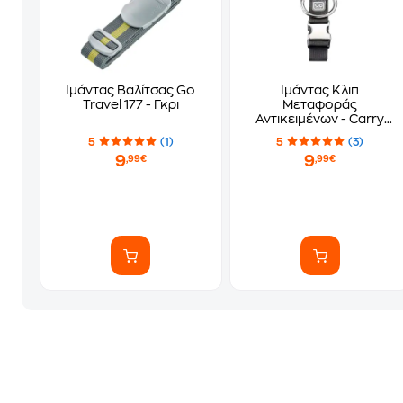
Ιμάντας Βαλίτσας Go
Ιμάντας Κλιπ
Travel 177 - Γκρι
Μεταφοράς
Αντικειμένων - Carry
Clip Go Travel
5
(1)
5
(3)
9
9
,99€
,99€