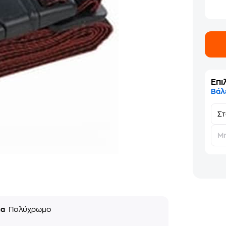
Επι
Βάλ
Σ
Μη
μα
Πολύχρωμο