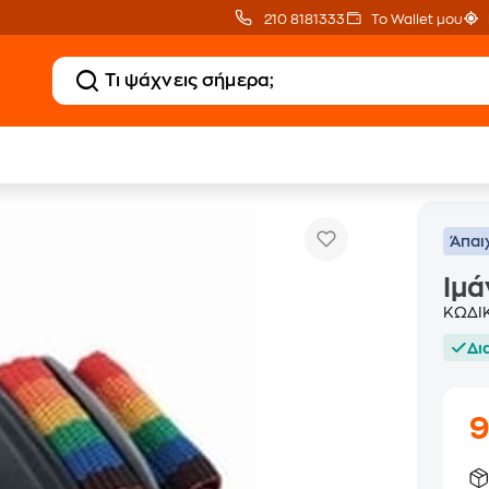
210 8181333
Το Wallet μου
Ιμάντας Αποσκευών Με Κλίπ
 Ταξιδίου
Ιμάντες Βαλίτσας
Άπαι
Ιμά
ΚΩΔΙ
Δι