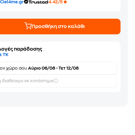
Ciel4me.gr
4.42/5
Προσθήκη στο καλάθι
λογές παράδοσης
ε ΤΚ
τον
χώρο σου
Αύριο 06/08 - Τετ 12/08
 διαθέσιμο σε κατάστημα