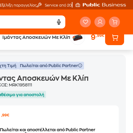
Εξέλιξη παραγγελίας
Service από 20'
9
,99€
Ιμάντας Αποσκευών Με Κλίπ
χτη Τιμή
Πωλείται από Public Partner
ντας Αποσκευών Με Κλίπ
ΚΟΣ:
MRK1958111
αθέσιμο για αποστολή
9
,99€
Πωλείται και αποστέλλεται από Public Partner