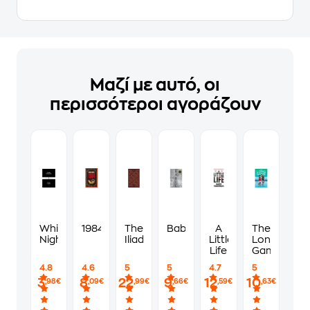
Μαζί με αυτό, οι
περισσότεροι αγοράζουν
White
1984
The
Babel
A
The
Nights
Iliad
Little
Long
Life
Game
4.8
4.6
5
5
4.7
5
3
8
22
9
12
10
,98€
,09€
,99€
,66€
,59€
,63€