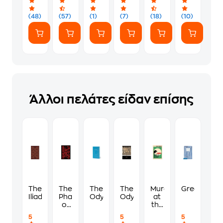
(48)
(57)
(1)
(7)
(18)
(10)
Άλλοι πελάτες είδαν επίσης
The
The
The
The
Murder
Greece
Iliad
Phantom
Odyssey
Odyssey
at
of
the
the
Black
5
5
5
Opera
Cat