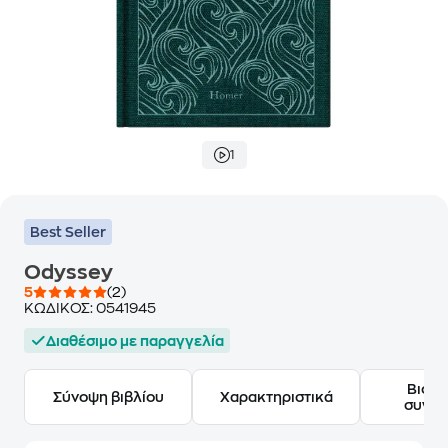
1
Best Seller
Odyssey
5
(2)
ΚΩΔΙΚΟΣ:
0541945
Διαθέσιμο με παραγγελία
Βιογ
Σύνοψη βιβλίου
Χαρακτηριστικά
συγγ