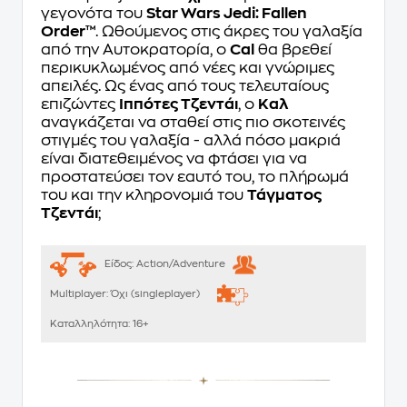
γεγονότα του
Star Wars Jedi: Fallen
Order™
. Ωθούμενος στις άκρες του γαλαξία
από την Αυτοκρατορία, ο
Cal
θα βρεθεί
περικυκλωμένος από νέες και γνώριμες
απειλές. Ως ένας από τους τελευταίους
επιζώντες
Ιππότες Τζεντάι
, ο
Καλ
αναγκάζεται να σταθεί στις πιο σκοτεινές
στιγμές του γαλαξία - αλλά πόσο μακριά
είναι διατεθειμένος να φτάσει για να
προστατεύσει τον εαυτό του, το πλήρωμά
του και την κληρονομιά του
Τάγματος
Τζεντάι
;
Είδος:
Action/Adventure
Multiplayer:
Όχι (singleplayer)
Καταλληλότητα:
16+