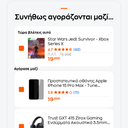
Συνήθως αγοράζονται μαζί...
Τώρα βλέπεις αυτό
Star Wars Jedi: Survivor - Xbox
Series X
4.7
(92)
Π.Λ.Τ. : 79.99€
19
,99€
Αγόρασε μαζί
Προστατευτικό οθόνης Apple
iPhone 15 Pro Max - Tune
Privacy Full Frame Premium
3.9
(11)
19
,99€
Trust GXT 415 Zirox Gaming
Ενσύρματα Ακουστικά 3.5mm
Μαύρα