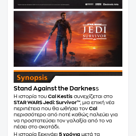
Stand Against the Darknes
s
Η ιστορία του
Cal Kestis
συνεχίζεται στο
STAR WARS Jedi: Survivor™
, μια επική νέα
περιπέτεια που θα ωθήσει τον
Cal
περισσότερο από ποτέ καθώς παλεύει για
να προστατεύσει τον γαλαξία από το να
πέσει στο σκοτάδι.
Η ιστορία ξεκινάει
5 χρόνια
μετά τα