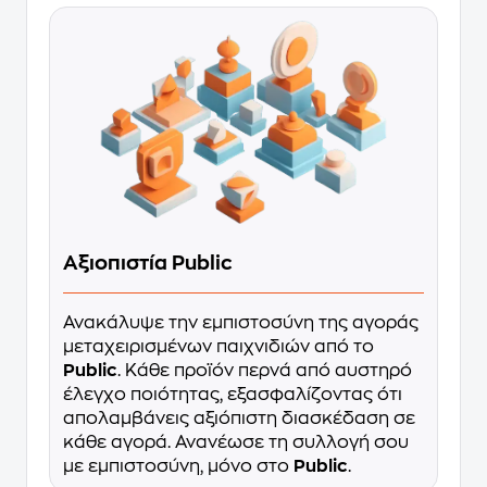
Αξιοπιστία Public
Ανακάλυψε την εμπιστοσύνη της αγοράς
μεταχειρισμένων παιχνιδιών από το
Public
. Κάθε προϊόν περνά από αυστηρό
έλεγχο ποιότητας, εξασφαλίζοντας ότι
απολαμβάνεις αξιόπιστη διασκέδαση σε
κάθε αγορά. Ανανέωσε τη συλλογή σου
με εμπιστοσύνη, μόνο στο
Public
.