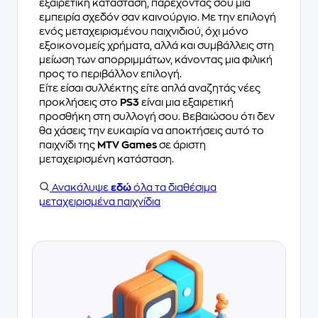
εξαιρετική κατάσταση, παρέχοντάς σου μια
εμπειρία σχεδόν σαν καινούργιο. Με την επιλογή
ενός μεταχειρισμένου παιχνιδιού, όχι μόνο
εξοικονομείς χρήματα, αλλά και συμβάλλεις στη
μείωση των απορριμμάτων, κάνοντας μια φιλική
προς το περιβάλλον επιλογή.
Είτε είσαι συλλέκτης είτε απλά αναζητάς νέες
προκλήσεις στο
PS3
είναι μια εξαιρετική
προσθήκη στη συλλογή σου. Βεβαιώσου ότι δεν
θα χάσεις την ευκαιρία να αποκτήσεις αυτό το
παιχνίδι της
MTV Games
σε άριστη
μεταχειρισμένη κατάσταση.
Ανακάλυψε
εδώ
όλα τα διαθέσιμα
μεταχειρισμένα παιχνίδια