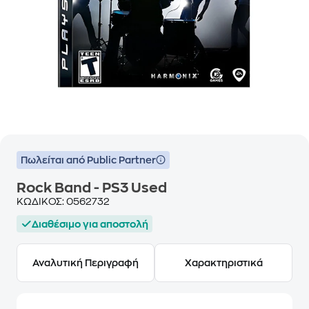
Πωλείται από Public Partner
Rock Band - PS3 Used
ΚΩΔΙΚΟΣ:
0562732
Διαθέσιμο για αποστολή
Αναλυτική Περιγραφή
Χαρακτηριστικά