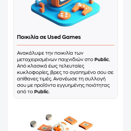
Ποικιλία σε Used Games
Ανακάλυψε την ποικιλία των
μεταχειρισμένων παιχνιδιών στο
Public
.
Από κλασικά έως τελευταίες
κυκλοφορίες, βρες το αγαπημένο σου σε
απίθανες τιμές. Ανανέωσε τη συλλογή
σου με προϊόντα εγγυημένης ποιότητας
από το
Public
.