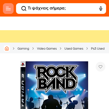
Gaming
Video Games
Used Games
Ps3 Used