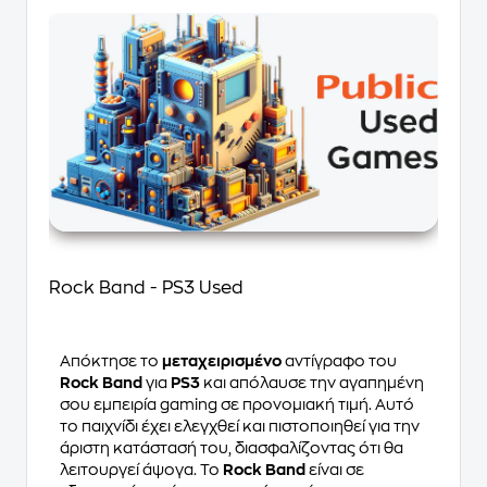
Rock Band - PS3 Used
Απόκτησε το
μεταχειρισμένο
αντίγραφο του
Rock Band
για
PS3
και απόλαυσε την αγαπημένη
σου εμπειρία gaming σε προνομιακή τιμή. Αυτό
το παιχνίδι έχει ελεγχθεί και πιστοποιηθεί για την
άριστη κατάστασή του, διασφαλίζοντας ότι θα
λειτουργεί άψογα. Το
Rock Band
είναι σε