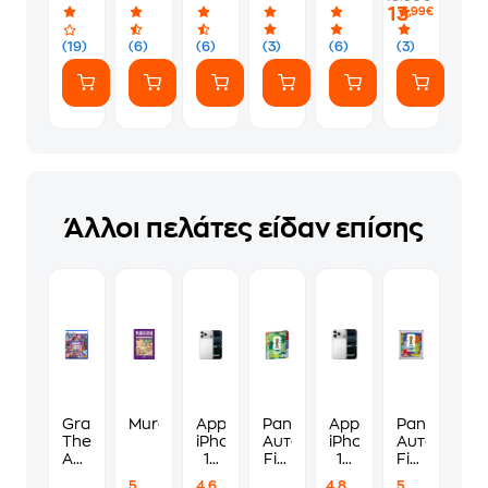
(75411)
με
13
,99€
Καπάκι
Καλουπάκι
(19)
(6)
(6)
(3)
(6)
(3)
500gr
Άλλοι πελάτες είδαν επίσης
Grand
Murdoku
Apple
Panini
Apple
Panini
Theft
iPhone
Αυτοκόλλητα
iPhone
Αυτοκόλλη
Auto
17
Fifa
17
Fifa
VI
Pro
World
Pro
World
5
4.6
4.8
5