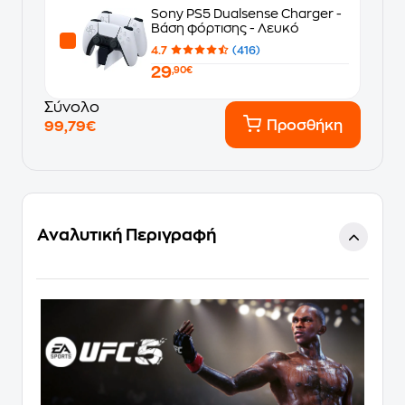
Sony PS5 Dualsense Charger -
Βάση φόρτισης - Λευκό
4.7
(416)
29
,90€
Σύνολο
Προσθήκη
99,79€
Αναλυτική Περιγραφή