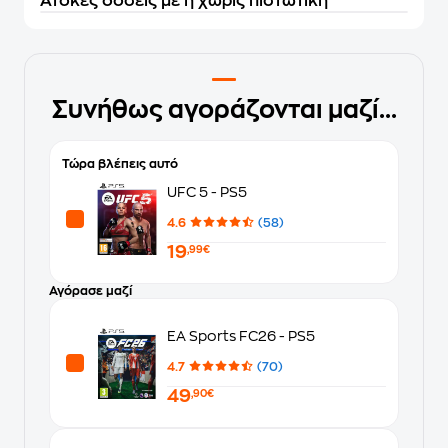
Άτοκες δόσεις με ή χωρίς πιστωτική
Συνήθως αγοράζονται μαζί...
Τώρα βλέπεις αυτό
UFC 5 - PS5
4.6
(58)
19
,99€
Αγόρασε μαζί
EA Sports FC26 - PS5
4.7
(70)
49
,90€