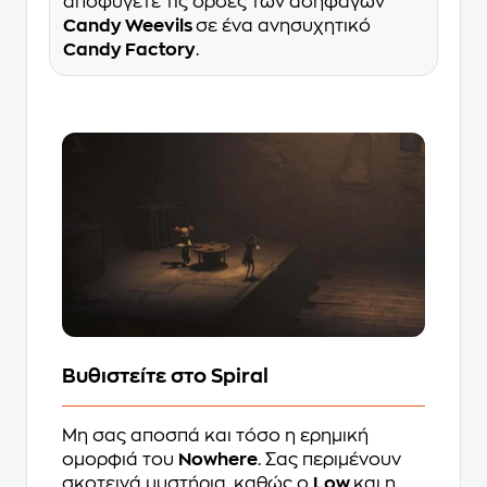
αποφύγετε τις ορδές των αδηφάγων
Candy Weevils
σε ένα ανησυχητικό
Candy Factory
.
Βυθιστείτε στο Spiral
Μη σας αποσπά και τόσο η ερημική
ομορφιά του
Nowhere
. Σας περιμένουν
σκοτεινά μυστήρια, καθώς ο
Low
και η