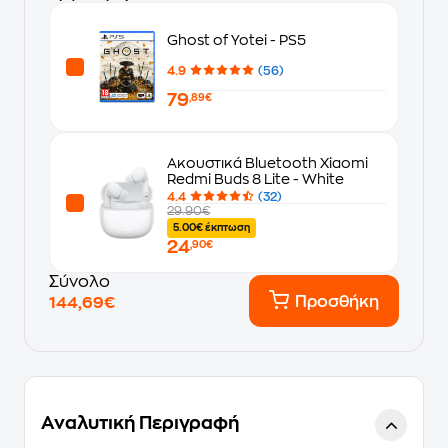
Ghost of Yotei - PS5
4.9
(56)
79
,89€
Ακουστικά Bluetooth Xiaomi
Redmi Buds 8 Lite - White
4.4
(32)
29.90€
5.00€ έκπτωση
24
,90€
Σύνολο
Προσθήκη
144,69€
Αναλυτική Περιγραφή