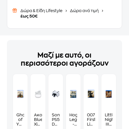
Δώρα & Είδη Lifestyle
Δώρα ανά τιμή
έως 50€
Μαζί με αυτό, οι
περισσότεροι αγοράζουν
Ghost
Ακουστικά
Sony
Hogwarts
007
Little
of
Bluetooth
PS5
Legacy
First
Nightmares
Yotei
Xiaomi
Dualsense
-
Light
III -
-
Redmi
Charger
PS5
-
PS4