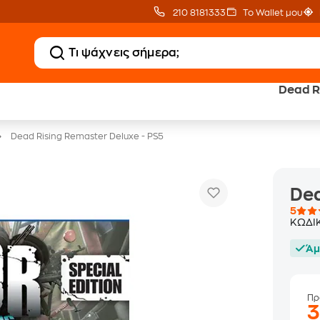
210 8181333
Το Wallet μου
Dead R
20 € Public Επιστροφή
Δωρεάν BoxNow
με Snappi
για 1 χρόνο!
Dead Rising Remaster Deluxe - PS5
Dea
5
ΚΩΔΙ
Άμ
Πρ