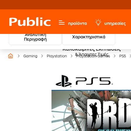
προϊόντα
υπηρεσίες
Αναλυτική
Χαρακτηριστικά
Περιγραφή
Καλοκαιρινές Εκπτώσεις
& Άπαιχτες Τιμές
Gaming
Playstation
Playstation Games
PS5