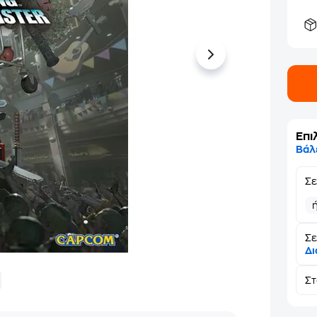
Επι
Βάλ
Σ
Σε
Δι
Σ