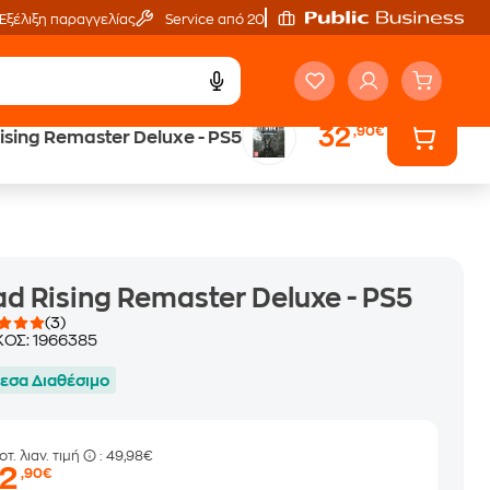
Εξέλιξη παραγγελίας
Service από 20'
32
,90€
ising Remaster Deluxe - PS5
Άτοκες Δόσεις
χωρίς κάρτα
d Rising Remaster Deluxe - PS5
(3)
ΚΟΣ:
1966385
εσα Διαθέσιμο
οτ. λιαν. τιμή
: 49,98€
32
,90€