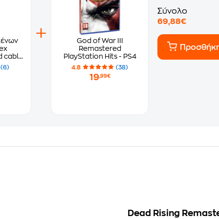
Σύνολο
69,88€
μένων
God of War III
Προσθήκ
ex
Remastered
d cable
PlayStation Hits - PS4
tning
(6)
4.8
(38)
k
19
,99€
Dead Rising Remaste