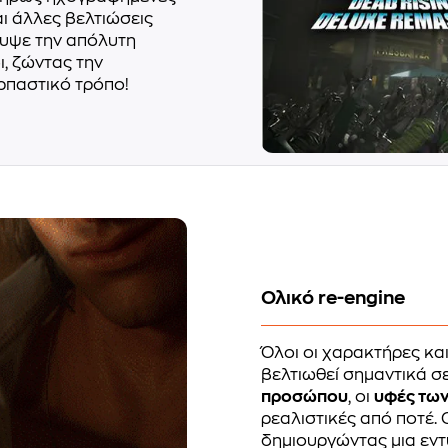
ι άλλες βελτιώσεις
λυψε την απόλυτη
ι, ζώντας την
ρπαστικό τρόπο!
Ολικό re-engine
Όλοι οι χαρακτήρες κα
βελτιωθεί σημαντικά σ
προσώπου
, οι
υφές των
ρεαλιστικές από ποτέ. 
δημιουργώντας μια εντ