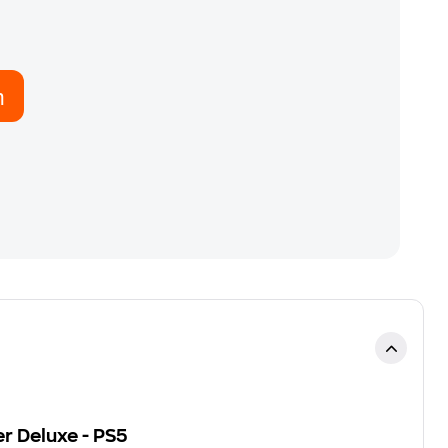
η
r Deluxe - PS5