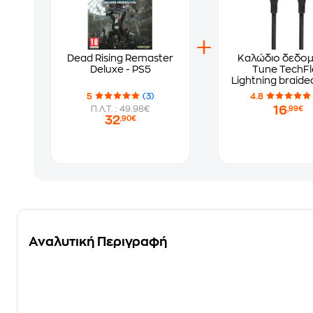
Dead Rising Remaster
Καλώδιο δεδο
Deluxe - PS5
Tune TechFl
Lightning braide
USB-C σε Ligh
5
(3)
4.8
1.5m - Blac
16
Π.Λ.Τ. : 49.98€
,99€
32
,90€
Αναλυτική Περιγραφή