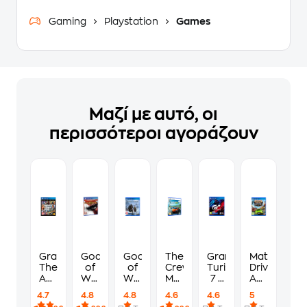
Gaming
Playstation
Games
Μαζί με αυτό, οι
περισσότεροι αγοράζουν
Grand
God
God
The
Gran
Matchbox
Theft
of
of
Crew
Turismo
Driving
Auto
War
War
Motorfest
7 -
Adventures
V
III
Ragnarok
-
PS4
-
4.7
4.8
4.8
4.6
4.6
5
Premium
Remastered
-
PS5
PS4