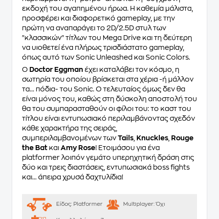
εκδοχή του αγαπημένου ήρωα. Η καθεμία μάλιστα,
προσφέρει και διαφορετικό gameplay, με την
πρώτη να αναπαράγει το 2D/2.5D στυλ των
"κλασσικών" τίτλων του Mega Drive και τη δεύτερη
να υιοθετεί ένα πλήρως τρισδιάστατο gameplay,
όπως αυτό των Sonic Unleashed και Sonic Colors.
O
Doctor Eggman
έχει καταλάβει τον κόσμο, η
σωτηρία του οποίου βρίσκεται στα χέρια -ή μάλλον
τα... πόδια- του Sonic. Ο τελευταίος όμως δεν θα
είναι μόνος του, καθώς στη δύσκολη αποστολή του
θα του συμπαρασταθούν οι φίλοι του: το καστ του
τίτλου είναι εντυπωσιακό περιλαμβάνοντας σχεδόν
κάθε χαρακτήρα της σειράς,
συμπεριλαμβανομένων των
Tails
,
Knuckles
,
Rouge
the Bat
και
Amy Rose
! Ετοιμάσου για ένα
platformer λοιπόν γεμάτο υπερηχητική δράση στις
δύο και τρεις διαστάσεις, εντυπωσιακά boss fights
και... άπειρα χρυσά δαχτυλίδια!
Είδος:
Platformer
Multiplayer:
Όχι