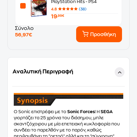
PlayStation Hits - PS4
4.8
(38)
19
,99€
Σύνολο
Προσθήκη
56,97€
Αναλυτική Περιγραφή
Ο Sonic επιστρέφει με το
Sonic Forces
! Η
SEGA
γιορτάζει τα 25 χρόνια του διάσημου, μπλε
σκαντζόχοιρου με μία επετειακή κυκλοφορία που
συνδέει το παρελθόν με το παρόν, καθώς
περιλαμβάνει τη "ρετρό" αλλά και τη "σύγχρονη"