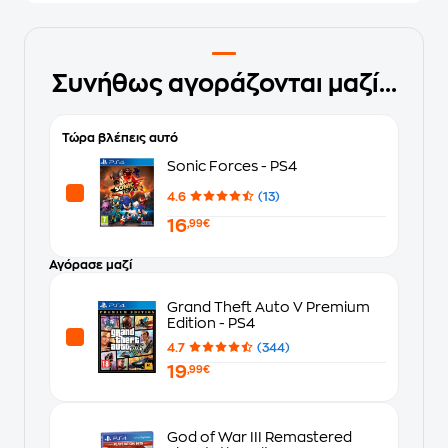
Συνήθως αγοράζονται μαζί...
Τώρα βλέπεις αυτό
Sonic Forces - PS4
4.6
(13)
16
,99€
Αγόρασε μαζί
Grand Theft Auto V Premium
Edition - PS4
4.7
(344)
19
,99€
God of War III Remastered