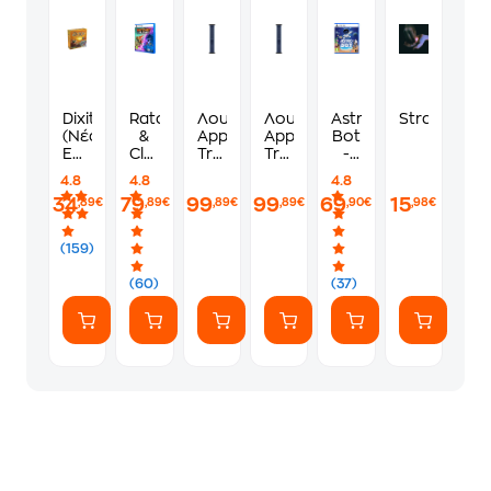
Dixit
Ratchet
Λουράκι
Λουράκι
Astro
Stray
(Νέα
&
Apple
Apple
Bot
Έκδοση)
Clank:
Trail
Trail
-
Επιτραπέζιο
Rift
Loop
Loop
PS5
4.8
4.8
4.8
(Κάισσα)
Apart
M/L
S/M
34
79
99
99
69
15
,89€
,89€
,89€
,89€
,90€
,98€
-
για
για
PS5
Apple
Apple
Watch
Watch
(159)
49mm
49mm
-
-
(60)
(37)
Blue/Bright
Blue/Bright
Blue
Blue
with
with
Black
Black
Titanium
Titanium
Finish
Finish