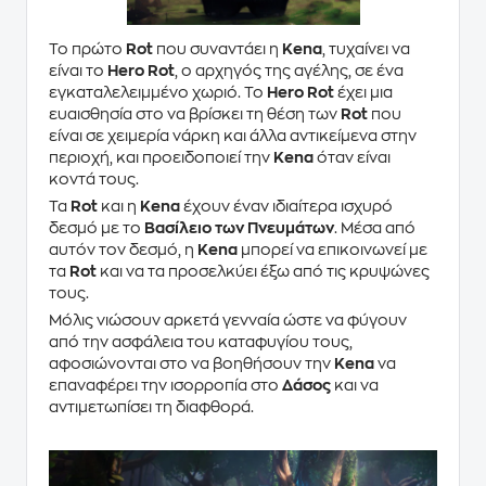
Το πρώτο
Rot
που συναντάει η
Kena
, τυχαίνει να
είναι το
Hero Rot
, ο αρχηγός της αγέλης, σε ένα
εγκαταλελειμμένο χωριό. Το
Hero Rot
έχει μια
ευαισθησία στο να βρίσκει τη θέση των
Rot
που
είναι σε χειμερία νάρκη και άλλα αντικείμενα στην
περιοχή, και προειδοποιεί την
Kena
όταν είναι
κοντά τους.
Τα
Rot
και η
Kena
έχουν έναν ιδιαίτερα ισχυρό
δεσμό με το
Βασίλειο των Πνευμάτων
. Μέσα από
αυτόν τον δεσμό, η
Kena
μπορεί να επικοινωνεί με
τα
Rot
και να τα προσελκύει έξω από τις κρυψώνες
τους.
Μόλις νιώσουν αρκετά γενναία ώστε να φύγουν
από την ασφάλεια του καταφυγίου τους,
αφοσιώνονται στο να βοηθήσουν την
Kena
να
επαναφέρει την ισορροπία στο
Δάσος
και να
αντιμετωπίσει τη διαφθορά.