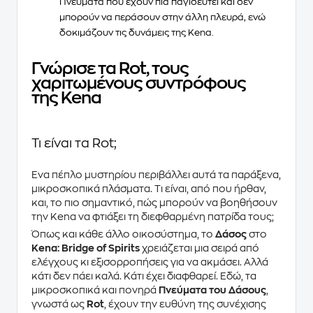
Πνεύματα
που έχουν πια παγιδευτεί και δεν
μπορούν να περάσουν στην άλλη πλευρά, ενώ
δοκιμάζουν τις δυνάμεις της
Kena
.
Γνώρισε τα Rot, τους
χαριτωμένους συντρόφους
της Kena
Τι είναι τα Rot;
Ένα πέπλο μυστηρίου περιβάλλει αυτά τα παράξενα,
μικροσκοπικά πλάσματα. Τι είναι, από που ήρθαν,
και, το πιο σημαντικό, πώς μπορούν να βοηθήσουν
την Kena να φτιάξει τη διεφθαρμένη πατρίδα τους;
Όπως και κάθε άλλο οικοσύστημα, το
Δάσος
στο
Kena: Bridge of Spirits
χρειάζεται μια σειρά από
ελέγχους κι εξισορροπήσεις για να ακμάσει. Αλλά
κάτι δεν πάει καλά. Κάτι έχει διαφθαρεί. Εδώ, τα
μικροσκοπικά και πονηρά
Πνεύματα του Δάσους
,
γνωστά ως
Rot
, έχουν την ευθύνη της συνέχισης