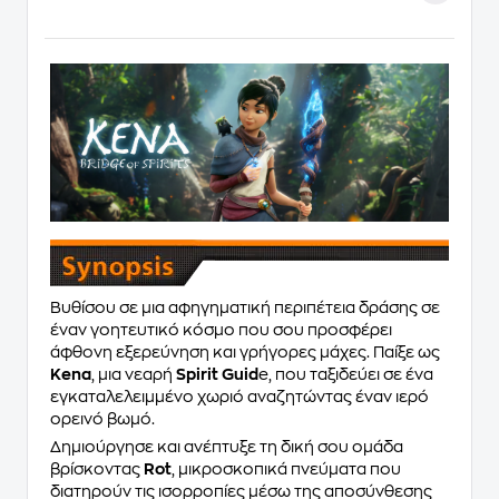
Βυθίσου σε μια αφηγηματική περιπέτεια δράσης σε
έναν γοητευτικό κόσμο που σου προσφέρει
άφθονη εξερεύνηση και γρήγορες μάχες. Παίξε ως
Kena
, μια νεαρή
Spirit Guid
e, που ταξιδεύει σε ένα
εγκαταλελειμμένο χωριό αναζητώντας έναν ιερό
ορεινό βωμό.
Δημιούργησε και ανέπτυξε τη δική σου ομάδα
βρίσκοντας
Rot
, μικροσκοπικά πνεύματα που
διατηρούν τις ισορροπίες μέσω της αποσύνθεσης