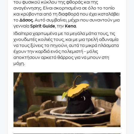
του φυσικού κύκλου της φθοράς και της
αναγέννησης. Είναι σκορπισμένα σε όλο το τοπίο
και κρύβονται από τη διαφθορά που έχει καταλάβει
το
Δάσος
. Αυτό συμβαίνει, μέχρι που συναντούν μια
γενναία
Spirit Guide
, την
Kena
.
Ιδιαίτερα χαριτωμένα με τα μεγάλα μάτια τους, τις
χνουδωτές κοιλιές τους, και με μια τρελή αδυναμία
να τους ξύνεις το πηγούνι, αυτά τα μικρά πλάσματα
έχουν την καρδιά ενός πολεμιστή - μόλις
αποκτήσουν αρκετό θάρρος για να μπουν στη
μάχη.