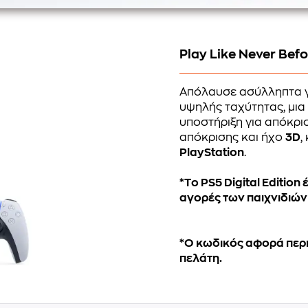
Play Like Never Bef
Απόλαυσε ασύλληπτα 
υψηλής ταχύτητας, μια
υποστήριξη για απόκρι
απόκρισης και ήχο
3D
,
PlayStation
.
*Τo PS5 Digital Edition
αγορές των παιχνιδιών γ
*Ο κωδικός αφορά περιο
πελάτη.