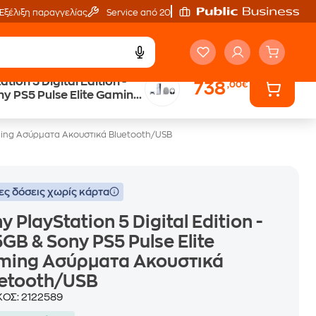
Εξέλιξη παραγγελίας
Service από 20'
tion 5 Digital Edition -
738
,00€
Άτοκες Δόσεις
y PS5 Pulse Elite Gaming
χωρίς κάρτα
κουστικά Bluetooth/USB
Gaming Ασύρματα Ακουστικά Bluetooth/USB
ες δόσεις χωρίς κάρτα
y PlayStation 5 Digital Edition -
GB & Sony PS5 Pulse Elite
ming Ασύρματα Ακουστικά
uetooth/USB
ΚΟΣ:
2122589