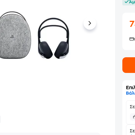
Άμ
Επι
Βάλ
Σ
Σε