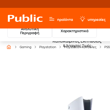
προϊόντα
υπηρεσίες
Αναλυτική
Χαρακτηριστικά
Περιγραφή
Καλοκαιρινές Εκπτώσεις
& Άπαιχτες Τιμές
Gaming
Playstation
Playstation Κονσόλες
PS5