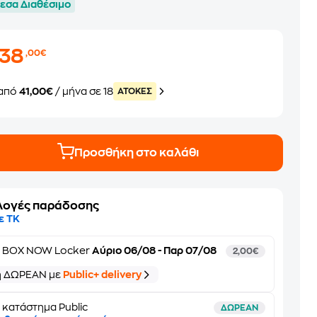
εσα Διαθέσιμο
738
,00€
από
41,00€
/ μήνα σε 18
ATOKEΣ
Προσθήκη στο καλάθι
λογές παράδοσης
ε ΤΚ
ε
BOX NOW Locker
Αύριο 06/08 - Παρ 07/08
2,00€
ή ΔΩΡΕΑΝ με
Public+ delivery
 κατάστημα Public
ΔΩΡΕΑΝ