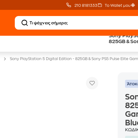
210 8181333
Το Wallet μου
Sony PlaySta
20 € Public Επιστροφή
Δωρεάν BoxNow
825GB & Son
με Snappi
για 1 χρόνο!
Ασύρματα Α
Sony PlayStation 5 Digital Edition - 825GB & Sony PS5 Pulse Elite 
Άτοκ
Son
825
Ga
Bl
ΚΩΔΙ