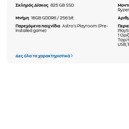
Σκληρός Δίσκος
825 GB SSD
Μοντ
Ryzen
Μνήμη
16GB GDDR6 / 256 bit
Αριθμ
Παρεχόμενα παιχνίδια
Astro's Playroom (Pre-
Περι
installed game)
PlayS
1 Ορι
Ταχύτ
USB, 
Δες όλα τα χαρακτηριστικά