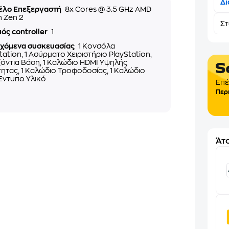
Δι
έλο Επεξεργαστή
8x Cores @ 3.5 GHz AMD
 Zen 2
Σ
ός controller
1
εχόμενα συσκευασίας
1 Κονσόλα
tation, 1 Ασύρματο Χειριστήριο PlayStation,
ζόντια Βάση, 1 Καλώδιο HDMI Υψηλής
ητας, 1 Καλώδιο Τροφοδοσίας, 1 Καλώδιο
Έντυπο Υλικό
Επέ
Περ
Άτο