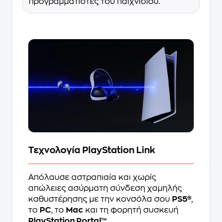
προγραμματιστές του παιχνιδιού.
Τεχνολογία PlayStation Link
Απόλαυσε αστραπιαία και χωρίς
απώλειες ασύρματη σύνδεση χαμηλής
καθυστέρησης με την κονσόλα σου
PS5®
,
το
PC
, το
Mac
και τη φορητή συσκευή
PlayStation Portal™
.