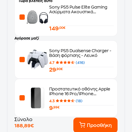
Τώρα βλέπεις αυτό
Sony PS5 Pulse Elite Gaming
Ασύρματα Ακουστικά
Bluetooth/USB - Λευκά
149
,00€
Αγόρασε μαζί
Sony PS5 Dualsense Charger -
Βάση φόρτισης - Λευκό
4.7
(416)
29
,90€
Προστατευτικό οθόνης Apple
iPhone 16 Pro/iPhone
17/iPhone 17 Pro - Tune Elite
4.3
(18)
Clear
9
,99€
Σύνολο
Προσθήκη
188,89€