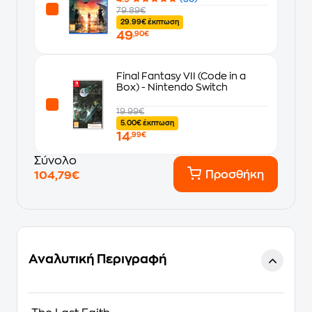
79.89€
29.99€ έκπτωση
49
,90€
Final Fantasy VII (Code in a
Box) - Nintendo Switch
19.99€
5.00€ έκπτωση
14
,99€
Σύνολο
Προσθήκη
104,79€
Αναλυτική Περιγραφή