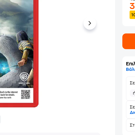
1
Επι
Βάλ
Σ
Σε
Δι
Σ