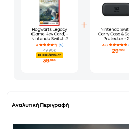
Hogwarts Legacy
Nintendo Swit
(Game Key Card) -
Carry Case & S
Nintendo Switch 2
Protector - 
Προστασίας Nin
4
(2)
4.8
Switch 2
29
49.90€
,98€
10.00€ έκπτωση
39
,90€
Αναλυτική Περιγραφή