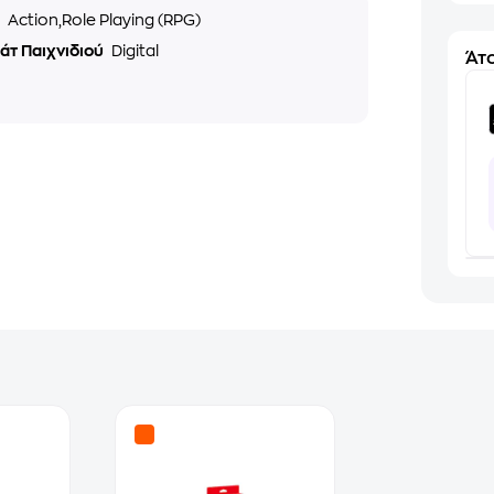
ς
Action,Role Playing (RPG)
άτ Παιχνιδιού
Digital
Άτο