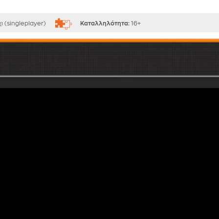
ι (singleplayer)
Καταλληλότητα:
16+