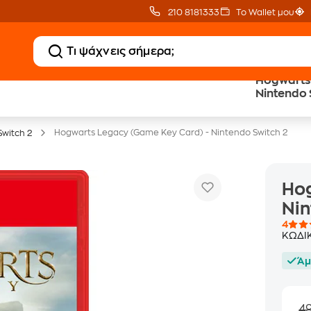
210 8181333
Το Wallet μου
Hogwarts
20 € Public Επιστροφή
Δωρεάν BoxNow
Nintendo 
με Snappi
για 1 χρόνο!
Hogwarts Legacy (Game Key Card) - Nintendo Switch 2
Switch 2
Hog
Nin
4
ΚΩΔΙ
Άμ
4