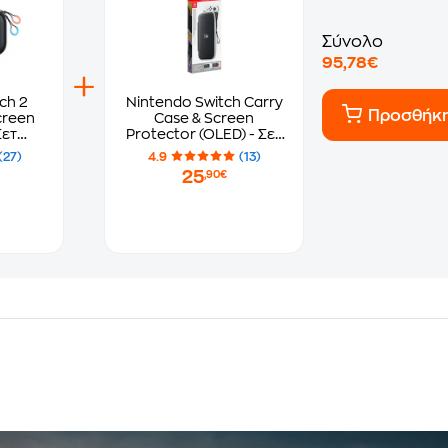
Σύνολο
95,78€
ch 2
Nintendo Switch Carry
Προσθήκ
creen
Case & Screen
Σετ
Protector (OLED) - Σετ
tendo
Προστασίας Nintendo
(27)
4.9
(13)
Switch
25
,90€