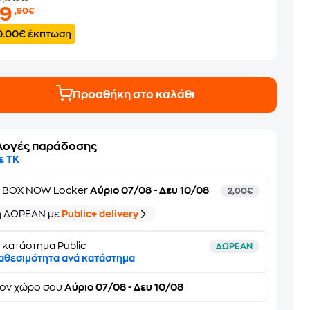
39
,90€
0.00€ έκπτωση
Προσθήκη στο καλάθι
λογές παράδοσης
ε ΤΚ
ε
BOX NOW Locker
Αύριο 07/08 - Δευ 10/08
2,00€
ή ΔΩΡΕΑΝ με
Public+ delivery
 κατάστημα Public
ΔΩΡΕΑΝ
αθεσιμότητα ανά κατάστημα
τον
χώρο σου
Αύριο 07/08 - Δευ 10/08