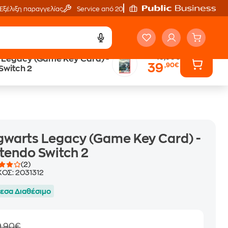
Εξέλιξη παραγγελίας
Service από 20'
49,90€
 Legacy (Game Key Card) -
39
,90€
Άτοκες Δόσεις
Switch 2
χωρίς κάρτα
warts Legacy (Game Key Card) -
tendo Switch 2
(2)
ΚΟΣ:
2031312
εσα Διαθέσιμο
9,90€