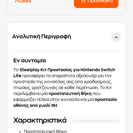
Προσθήκη
70,88€
Αναλυτική Περιγραφή
Eν συντομία
Το
Steelplay Κιτ Προστασίας για Nintendo Switch
Lite
προσφέρει τα απαραίτητα αξεσουάρ για την
προστασία της κονσόλας σας από κραδασμούς,
πτώσεις, γρατζουνιές σε κάθε περίπτωση. Το Κιτ
περιλαμβάνει μία
προστατευτική θήκη
που
εφαρμόζει τέλεια στην κονσόλα και μια
προστασία
οθόνης από γυαλί 9H
.
Χαρακτηριστικά
Προστατευτική θήκη