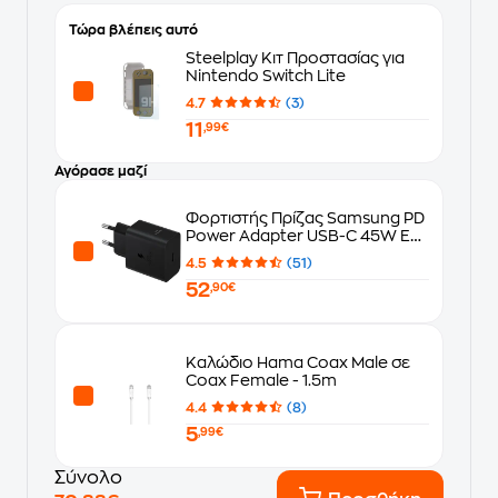
Τώρα βλέπεις αυτό
Steelplay Κιτ Προστασίας για
Nintendo Switch Lite
4.7
(3)
11
,99€
Αγόρασε μαζί
Φορτιστής Πρίζας Samsung PD
Power Adapter USB-C 45W EU
με Καλώδιο - Μαύρο
4.5
(51)
52
,90€
Καλώδιο Hama Coax Male σε
Coax Female - 1.5m
4.4
(8)
5
,99€
Σύνολο