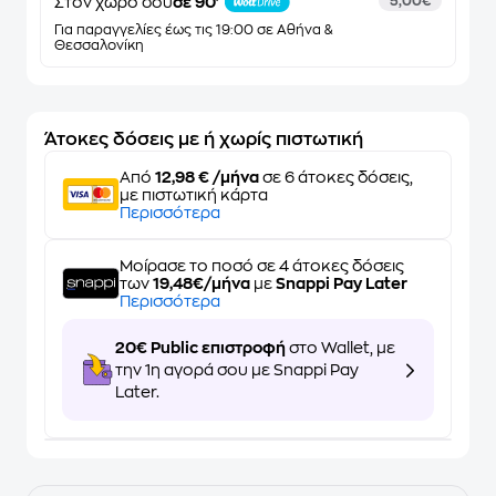
Στον χώρο σου
σε 90'
5,00€
Για παραγγελίες έως τις 19:00 σε Αθήνα &
Θεσσαλονίκη
Άτοκες δόσεις με ή χωρίς πιστωτική
Από
12,98 € /μήνα
σε 6 άτοκες δόσεις,
με πιστωτική κάρτα
Περισσότερα
Μοίρασε το ποσό σε 4 άτοκες δόσεις
των
19,48€/μήνα
με
Snappi Pay Later
Περισσότερα
20€ Public επιστροφή
στο Wallet, με
την 1η αγορά σου με Snappi Pay
Later.