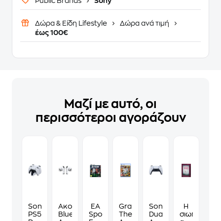
Public Brands
Sony
Δώρα & Είδη Lifestyle
Δώρα ανά τιμή
έως 100€
Μαζί με αυτό, οι
περισσότεροι αγοράζουν
Sony
Ακουστικά
EA
Grand
Sony
Η
PS5
Bluetooth
Sports
Theft
DualSense
σιωπηλή