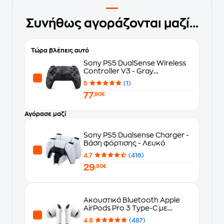
Συνήθως αγοράζονται μαζί...
Τώρα βλέπεις αυτό
Sony PS5 DualSense Wireless
Controller V3 - Gray
Camouflage
5
(1)
77
,90€
Αγόρασε μαζί
Sony PS5 Dualsense Charger -
Βάση φόρτισης - Λευκό
4.7
(416)
29
,90€
Ακουστικά Bluetooth Apple
AirPods Pro 3 Type-C με
MagSafe Charging Case -
4.8
(487)
White